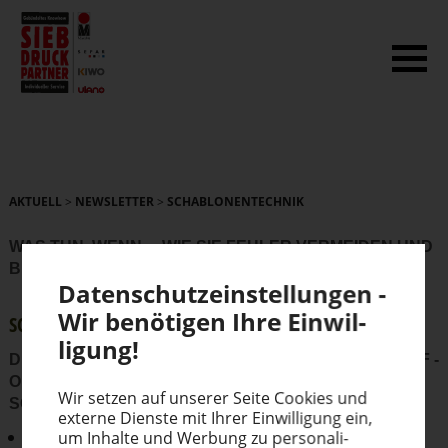
AKTUELL
>
NEWSLETTER
>
SCHABLONENTECHNIK
WAS TUN, WENN… WIE SIE FEHLER VERMEIDEN UND
BEHEBEN
Daten­schutz­ein­stel­lungen -
Wir benötigen Ihre Einwil­
SCHABLO­NEN­TECHNIK
ligung!
DIE KOPIER­SCHICHT QUILLT BEIM ENTWICKELN AUF -
ODER WÄHREND DES TROCKNENS IM TROCKEN­
Wir setzen auf unserer Seite Cookies und
SCHRANK
externe Dienste mit Ihrer Einwil­ligung ein,
Trocknung der Beschichtung war nicht ausreichend
um Inhalte und Werbung zu perso­na­li­