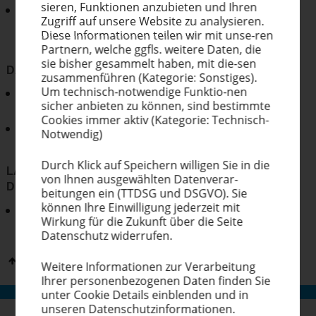
sieren, Funktionen anzubieten und Ihren
zu langer Auswaschprozess / Unterbelichtung Das
Zugriff auf unsere Website zu analysieren.
Sieb wurde nach der Entwicklung zu nass in den
Diese Infor­ma­tionen teilen wir mit unse-ren
Trockenschrank gelegt
Partnern, welche ggfls. weitere Daten, die
sie bisher gesammelt haben, mit die-sen
DAS SIEB WURDE NICHT SAUBER ENTWICKELT
zusam­men­führen (Kategorie: Sonstiges).
Um technisch-notwendige Funktio-nen
Belichtungszeit prüfen (KIWO Expocheck) /
sicher anbieten zu können, sind bestimmte
Überbelichtung
Cookies immer aktiv (Kategorie: Technisch-
Sieb bei der Entwicklung drehen, damit alle Flanken
Notwendig)
sauber entwickelt werden
Durch Klick auf Speichern willigen Sie in die
LACK QUETSCHT SPEZIELL IN DEN SCHENKEL DER
von Ihnen ausge­wählten Datenverar-
DREIECKE
beitungen ein (TTDSG und DSGVO). Sie
können Ihre Einwil­ligung jederzeit mit
Gewebe winkeln (45°) Motive gegeneinander stellen,
Wirkung für die Zukunft über die Seite
denn sonst wird immer ein Schenkel quetschen
Datenschutz widerrufen.
NACH OBEN
Weitere Infor­ma­tionen zur Verar­beitung
Ihrer perso­nen­be­zo­genen Daten finden Sie
unter Cookie Details einblenden und in
unseren Daten­schutz­in­for­ma­tionen.