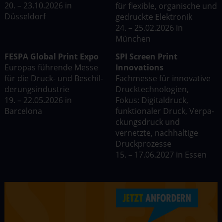
20. – 23.10.2026 in
für flexible, organische und
Düsseldorf
gedruckte Elektronik
24. – 25.02.2026 in
München
FESPA Global Print Expo
SPI Screen Print
Europas führende Messe
Innovations
für die Druck- und Beschil­
Fachmesse für innovative
de­rungs­in­dustrie
Druck­tech­no­logien,
19. – 22.05.2026 in
Fokus: Digital­druck,
Barcelona
funktio­naler Druck, Verpa­
ckungs­druck und
vernetzte, nachhaltige
Druck­pro­zesse
15. – 17.06.2027 in Essen