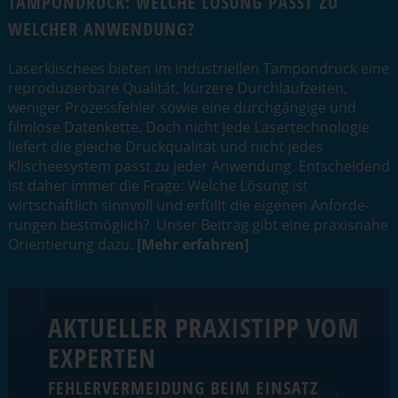
TAMPONDRUCK: WELCHE LÖSUNG PASST ZU
WELCHER ANWENDUNG?
Laserkli­schees bieten im indus­tri­ellen Tampondruck eine
repro­du­zierbare Qualität, kürzere Durch­lauf­zeiten,
weniger Prozess­fehler sowie eine durch­gängige und
filmlose Datenkette. Doch nicht jede Laser­tech­no­logie
liefert die gleiche Druck­qua­lität und nicht jedes
Klischeesystem passt zu jeder Anwendung. Entscheidend
ist daher immer die Frage: Welche Lösung ist
wirtschaftlich sinnvoll und erfüllt die eigenen Anfor­de­
rungen bestmöglich? Unser Beitrag gibt eine praxisnahe
Orien­tierung dazu.
[Mehr erfahren]
AKTUELLER PRAXISTIPP VOM
EXPERTEN
FEHLER­VER­MEIDUNG BEIM EINSATZ