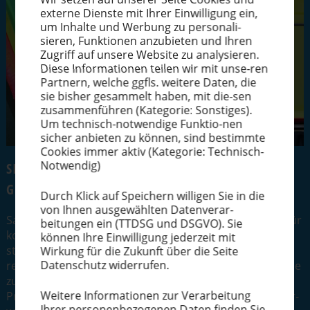
externe Dienste mit Ihrer Einwil­ligung ein,
um Inhalte und Werbung zu perso­na­li­
sieren, Funktionen anzubieten und Ihren
Zugriff auf unsere Website zu analysieren.
Diese Infor­ma­tionen teilen wir mit unse-ren
Partnern, welche ggfls. weitere Daten, die
sie bisher gesammelt haben, mit die-sen
zusam­men­führen (Kategorie: Sonstiges).
Um technisch-notwendige Funktio-nen
sicher anbieten zu können, sind bestimmte
Cookies immer aktiv (Kategorie: Technisch-
Notwendig)
SIEBREI­NIGUNG & ENTSCHICHTUNG LEICHT
GEMACHT
Durch Klick auf Speichern willigen Sie in die
von Ihnen ausge­wählten Datenverar-
Saubere Schablonen sind im Siebdruck entscheidend für
beitungen ein (TTDSG und DSGVO). Sie
konstante Druck­qua­lität, weniger Ausschuss sowie
können Ihre Einwil­ligung jederzeit mit
stabile Produk­ti­ons­pro­zesse. Gerade bei wieder­keh­
Wirkung für die Zukunft über die Seite
Datenschutz widerrufen.
renden Aufträgen und hohen Stückzahlen wirkt sich eine
zuver­lässige Reinigung direkt auf Wirtschaft­lichkeit und
Weitere Infor­ma­tionen zur Verar­beitung
Prozess­si­cherheit aus. Damit die Schablonen wieder­ver­
Ihrer perso­nen­be­zo­genen Daten finden Sie