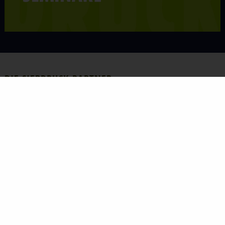
DIE SIEBDRUCK-PARTNER
Die übergrei­fende Einbindung von
Siebdruck
-,
Tampondruck
-,
Textildruck
- oder Digital­druck­ver­fahren
in komplexe Ferti­gungs­pro­zesse macht die Siebdruck-
Partner zu idealen Entwick­lungs­partnern gerade bei
anspruchs­vollen Anwendungen. Mehr noch: Sie können
sich als deutscher oder öster­rei­chi­scher Kunde das
abgestimmte Knowhow der führenden Hersteller
KIWO
,
Marabu
,
Sefar
und
Ulano
auch aus inter­na­tio­nalen
Projekten zunutze machen. Die
Siebdruck-
Partner Fachhändler
​​​​​​​vor Ort bieten Ihnen darüber
hinaus indivi­duelle Beratung, fachge­rechten
Siebdruck­
bedarf
und
Siebdruck­zu­behör
sowie einen indivi­du­ellen