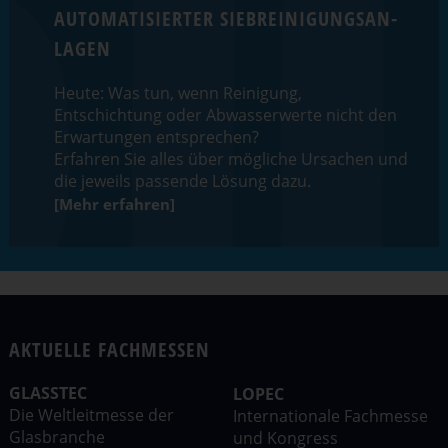
AUTOMA­TI­SIERTER SIEBREI­NI­GUNGS­AN­
LAGEN
Heute: Was tun, wenn Reinigung,
Entschichtung oder Abwas­ser­werte nicht den
Erwartungen entsprechen?
Erfahren Sie alles über mögliche Ursachen und
die jeweils passende Lösung dazu.
[Mehr erfahren]
AKTUELLE FACHMESSEN
GLASSTEC
LOPEC
Die Weltleit­messe der
Inter­na­tionale Fachmesse
Glasbranche
und Kongress