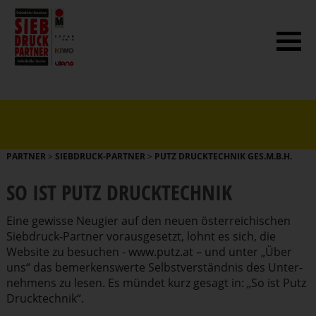
PARTNER
>
SIEBDRUCK-PARTNER
>
PUTZ DRUCKTECHNIK GES.M.B.H.
SO IST PUTZ DRUCK­TECHNIK
Eine gewisse Neugier auf den neuen öster­rei­chi­schen
Siebdruck-Partner voraus­ge­setzt, lohnt es sich, die
Website zu besuchen -
www.putz.at
– und unter „Über
uns“ das bemer­kens­werte Selbst­ver­ständnis des Unter­
nehmens zu lesen. Es mündet kurz gesagt in: „So ist Putz
Druck­technik“.