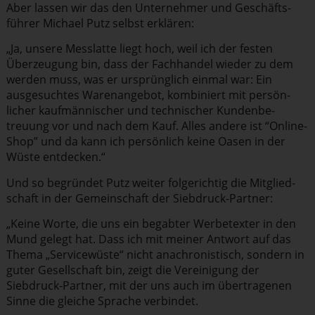
Aber lassen wir das den Unternehmer und Geschäfts­
führer Michael Putz selbst erklären:
„Ja, unsere Messlatte liegt hoch, weil ich der festen
Überzeugung bin, dass der Fachhandel wieder zu dem
werden muss, was er ursprünglich einmal war: Ein
ausge­suchtes Waren­an­gebot, kombiniert mit persön­
licher kaufmän­ni­scher und technischer Kunden­be­
treuung vor und nach dem Kauf. Alles andere ist “Online-
Shop” und da kann ich persönlich keine Oasen in der
Wüste entdecken.“
Und so begründet Putz weiter folge­richtig die Mitglied­
schaft in der Gemein­schaft der Siebdruck-Partner:
„Keine Worte, die uns ein begabter Werbetexter in den
Mund gelegt hat. Dass ich mit meiner Antwort auf das
Thema „Service­wüste“ nicht anachro­nis­tisch, sondern in
guter Gesell­schaft bin, zeigt die Vereinigung der
Siebdruck-Partner, mit der uns auch im übertra­genen
Sinne die gleiche Sprache verbindet.