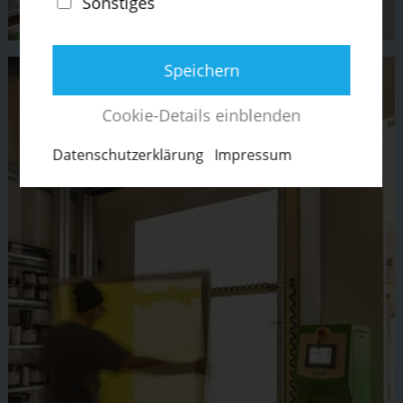
Sonstiges
Speichern
Cookie-Details einblenden
Daten­schut­z­er­klärung
Impressum