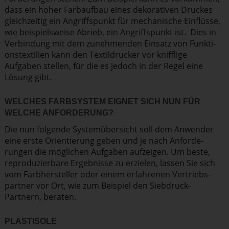
dass ein hoher Farbaufbau eines dekorativen Druckes
gleich­zeitig ein Angriffs­punkt für mechanische Einflüsse,
wie beispiels­weise Abrieb, ein Angriffs­punkt ist. Dies in
Verbindung mit dem zunehmenden Einsatz von Funkti­
ons­tex­tilien kann den Textil­drucker vor knifflige
Aufgaben stellen, für die es jedoch in der Regel eine
Lösung gibt.
WELCHES FARBSYSTEM EIGNET SICH NUN FÜR
WELCHE ANFORDERUNG?
Die nun folgende System­über­sicht soll dem Anwender
eine erste Orien­tierung geben und je nach Anfor­de­
rungen die möglichen Aufgaben aufzeigen. Um beste,
repro­du­zierbare Ergebnisse zu erzielen, lassen Sie sich
vom Farbher­steller oder einem erfahrenen Vertriebs­
partner vor Ort, wie zum Beispiel den Siebdruck-
Partnern, beraten.
PLASTISOLE