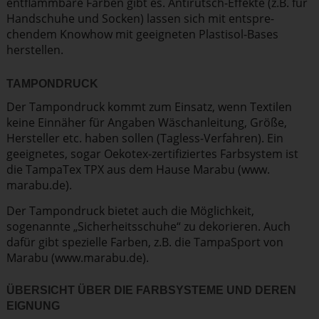
entflammbare Farben gibt es. Antirutsch-Effekte (z.B. für
Handschuhe und Socken) lassen sich mit entspre­
chendem Knowhow mit geeigneten Plastisol-Bases
herstellen.
TAMPONDRUCK
Der Tampondruck kommt zum Einsatz, wenn Textilen
keine Einnäher für Angaben Wäsch­an­leitung, Größe,
Hersteller etc. haben sollen (Tagless-Verfahren). Ein
geeignetes, sogar Oekotex-zerti­fi­ziertes Farbsystem ist
die TampaTex TPX aus dem Hause Marabu (www.​
marabu.​de).
Der Tampondruck bietet auch die Möglichkeit,
sogenannte „Sicher­heits­schuhe“ zu dekorieren. Auch
dafür gibt spezielle Farben, z.B. die TampaSport von
Marabu (
www.​marabu.​de
).
ÜBERSICHT ÜBER DIE FARBSYSTEME UND DEREN
EIGNUNG