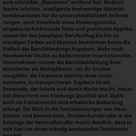
vom schnöden „Blaumann“ entfernt hat. Modisch
fesche Schnitte, intel­li­gente hochwertige Materi­al­
kom­bi­na­tionen für die unter­schied­lichsten Anfor­de­
rungen, auch innerhalb eines Kleidungs­stücks,
eingebaute funktionale Tools und praktische Appli­ka­
tionen für den jeweiligen Berufs­alltag bis hin zu
trendigen Farben und Mustern bestimmen heute die
Vielfalt des Berufs­klei­dungs-Angebots. Mehr noch:
Handwerker bis hin zu bedeutenden inter­na­tio­nalen
Unternehmen nutzen die Berufs­be­kleidung ihrer
Mitarbeiter als Multi­pli­kator, um ihr Erschei­
nungsbild, die Corporate Identity eines Unter­
nehmens, zu trans­por­tieren. Ergebnis ist ein
Dresscode, der Schule und damit Markt macht. Heute
hat diese Form von Kleidungs-Qualität und -Optik
auch im Freizeit­markt eine erhebliche Bedeutung
erlangt. Ein Blick in die Textil­ab­tei­lungen von Haus-,
Garten- und Baumärkten, Outdoor­handel oder in die
Kataloge der Versand­händler macht deutlich, dass es
sich hier um einen ständig wachsenden Textilmarkt
handelt.