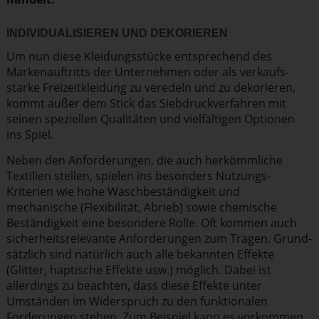
INDIVI­DUA­LI­SIEREN UND DEKORIEREN
Um nun diese Kleidungs­stücke entspre­chend des
Marken­auf­tritts der Unternehmen oder als verkaufs­
starke Freizeit­kleidung zu veredeln und zu dekorieren,
kommt außer dem Stick das Siebdruck­ver­fahren mit
seinen speziellen Qualitäten und vielfäl­tigen Optionen
ins Spiel.
Neben den Anfor­de­rungen, die auch herkömm­liche
Textilien stellen, spielen ins besonders Nutzungs-
Kriterien wie hohe Wasch­be­stän­digkeit und
mechanische (Flexi­bi­lität, Abrieb) sowie chemische
Bestän­digkeit eine besondere Rolle. Oft kommen auch
sicher­heits­re­le­vante Anfor­de­rungen zum Tragen. Grund­
sätzlich sind natürlich auch alle bekannten Effekte
(Glitter, haptische Effekte usw.) möglich. Dabei ist
allerdings zu beachten, dass diese Effekte unter
Umständen im Widerspruch zu den funktio­nalen
Forderungen stehen. Zum Beispiel kann es vorkommen,