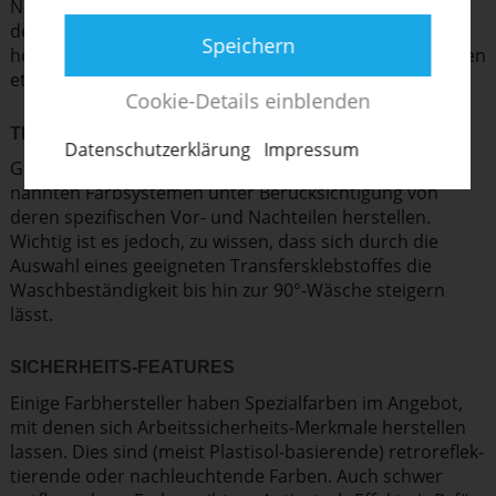
Neopren aber oft die einzige Möglichkeit, Haftung auf
dem Untergrund zu erzielen. Auch ist meistens eine
Speichern
hohe chemische Bestän­digkeit (z.B. gegen Benzin, Säuren
etc.) gegeben.
Cookie-Details einblenden
TRANS­FER­DRUCKE
Daten­schut­z­er­klärung
Impressum
Grund­sätzlich lassen sich Transfers mit allen vorge­
nannten Farbsys­temen unter Berück­sich­tigung von
deren spezi­fi­schen Vor- und Nachteilen herstellen.
Wichtig ist es jedoch, zu wissen, dass sich durch die
Auswahl eines geeigneten Trans­fer­s­kleb­stoffes die
Wasch­be­stän­digkeit bis hin zur 90°-Wäsche steigern
lässt.
SICHERHEITS-FEATURES
Einige Farbher­steller haben Spezi­al­farben im Angebot,
mit denen sich Arbeits­si­cher­heits-Merkmale herstellen
lassen. Dies sind (meist Plastisol-basierende) retro­re­flek­
tie­rende oder nachleuch­tende Farben. Auch schwer