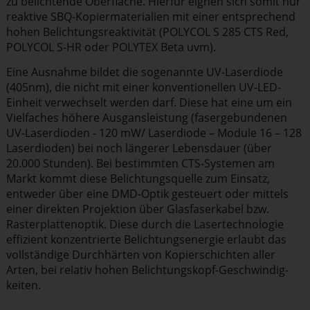
zu belichtende Oberfläche. Hierfür eignen sich somit nur
reaktive SBQ-Kopier­ma­te­rialien mit einer entspre­chend
hohen Belich­tungs­re­ak­ti­vität (POLYCOL S 285 CTS Red,
POLYCOL S-HR oder POLYTEX Beta uvm).
Eine Ausnahme bildet die sogenannte UV-Laserdiode
(405nm), die nicht mit einer konven­tio­nellen UV-LED-
Einheit verwechselt werden darf. Diese hat eine um ein
Vielfaches höhere Ausgans­leistung (faser­ge­bun­denen
UV-Laserdioden - 120 mW/ Laserdiode – Module 16 – 128
Laserdioden) bei noch längerer Lebensdauer (über
20.000 Stunden). Bei bestimmten CTS-Systemen am
Markt kommt diese Belich­tungs­quelle zum Einsatz,
entweder über eine DMD-Optik gesteuert oder mittels
einer direkten Projektion über Glasfa­ser­kabel bzw.
Raster­plat­ten­optik. Diese durch die Laser­tech­no­logie
effizient konzen­trierte Belich­tungs­en­ergie erlaubt das
vollständige Durchhärten von Kopier­schichten aller
Arten, bei relativ hohen Belich­tungskopf-Geschwin­dig­
keiten.