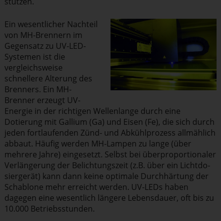
stützen.
Ein wesent­licher Nachteil
von MH-Brennern im
Gegensatz zu UV-LED-
Systemen ist die
vergleichs­weise
schnellere Alterung des
Brenners. Ein MH-
Brenner erzeugt UV-
Energie in der richtigen Wellenlange durch eine
Dotierung mit Gallium (Ga) und Eisen (Fe), die sich durch
jeden fortlau­fenden Zünd- und Abkühl­prozess allmählich
abbaut. Häufig werden MH-Lampen zu lange (über
mehrere Jahre) eingesetzt. Selbst bei überpro­por­tio­naler
Verlän­gerung der Belich­tungszeit (z.B. über ein Licht­do­
sier­gerät) kann dann keine optimale Durch­härtung der
Schablone mehr erreicht werden. UV-LEDs haben
dagegen eine wesentlich längere Lebensdauer, oft bis zu
10.000 Betriebs­stunden.