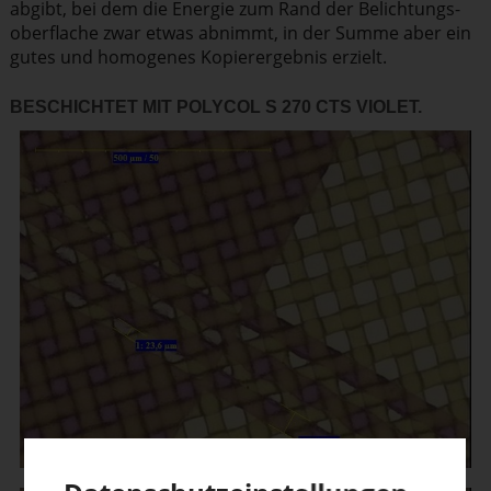
abgibt, bei dem die Energie zum Rand der Belich­tungs­
ober­flache zwar etwas abnimmt, in der Summe aber ein
gutes und homogenes Kopier­er­gebnis erzielt.
BESCHICHTET MIT POLYCOL S 270 CTS VIOLET.