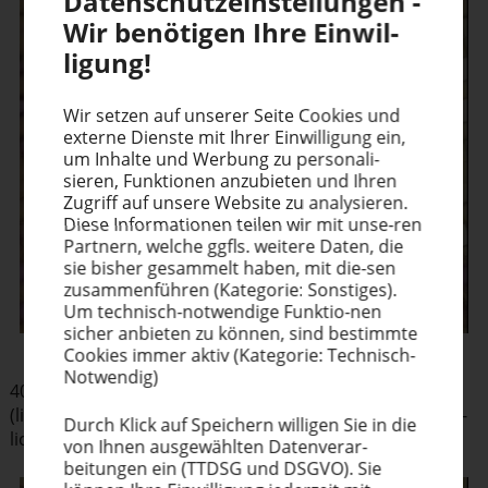
Daten­schutz­ein­stel­lungen -
Wir benötigen Ihre Einwil­
ligung!
Wir setzen auf unserer Seite Cookies und
externe Dienste mit Ihrer Einwil­ligung ein,
um Inhalte und Werbung zu perso­na­li­
sieren, Funktionen anzubieten und Ihren
Zugriff auf unsere Website zu analysieren.
Diese Infor­ma­tionen teilen wir mit unse-ren
Partnern, welche ggfls. weitere Daten, die
sie bisher gesammelt haben, mit die-sen
zusam­men­führen (Kategorie: Sonstiges).
Um technisch-notwendige Funktio-nen
sicher anbieten zu können, sind bestimmte
Cookies immer aktiv (Kategorie: Technisch-
Notwendig)
40μm belichtet mit einem konven­tio­nellen MH Brenner
(links) versus einem konven­tio­nellen UV-LED Flächen­be­
Durch Klick auf Speichern willigen Sie in die
lich­tungs-System (rechts).
von Ihnen ausge­wählten Datenverar-
beitungen ein (TTDSG und DSGVO). Sie