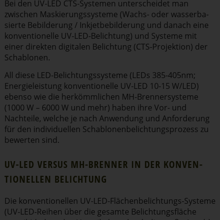
Bei den UV-LED CTS-Systemen unter­scheidet man
zwischen Maskie­rungs­systeme (Wachs- oder wasser­ba­
sierte Bebilderung / Inkjet­be­bil­derung und danach eine
konven­tio­nelle UV-LED-Belichtung) und Systeme mit
einer direkten digitalen Belichtung (CTS-Projektion) der
Schablonen.
All diese LED-Belich­tungs­systeme (LEDs 385-405nm;
Energie­leistung konven­tio­nelle UV-LED 10-15 W/LED)
ebenso wie die herkömm­lichen MH-Brenner­systeme
(1000 W – 6000 W und mehr) haben ihre Vor- und
Nachteile, welche je nach Anwendung und Anforderung
für den indivi­du­ellen Schablo­nen­be­lich­tungs­prozess zu
bewerten sind.
UV-LED VERSUS MH-BRENNER IN DER KONVEN­
TIO­NELLEN BELICHTUNG
Die konven­tio­nellen UV-LED-Flächen­be­lich­tungs-Systeme
(UV-LED-Reihen über die gesamte Belich­tungs­fläche