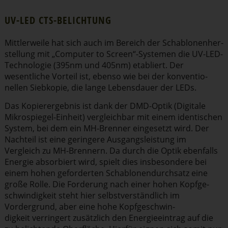
UV-LED CTS-BELICHTUNG
Mittler­weile hat sich auch im Bereich der Schablo­nen­her­
stellung mit „Computer to Screen“-Systemen die UV-LED-
Technologie (395nm und 405nm) etabliert. Der
wesentliche Vorteil ist, ebenso wie bei der konven­tio­
nellen Siebkopie, die lange Lebensdauer der LEDs.
Das Kopier­er­gebnis ist dank der DMD-Optik (Digitale
Mikro­spiegel-Einheit) vergleichbar mit einem identischen
System, bei dem ein MH-Brenner eingesetzt wird. Der
Nachteil ist eine geringere Ausgangs­leistung im
Vergleich zu MH-Brennern. Da durch die Optik ebenfalls
Energie absorbiert wird, spielt dies insbe­sondere bei
einem hohen geforderten Schablo­nen­durchsatz eine
große Rolle. Die Forderung nach einer hohen Kopfge­
schwin­digkeit steht hier selbst­ver­ständlich im
Vordergrund, aber eine hohe Kopfge­schwin­
digkeit verringert zusätzlich den Energie­eintrag auf die