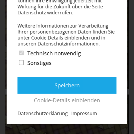
können Ihre Einwil­ligung jederzeit mit
Wirkung für die Zukunft über die Seite
Datenschutz widerrufen.
Weitere Infor­ma­tionen zur Verar­beitung
Ihrer perso­nen­be­zo­genen Daten finden Sie
unter Cookie Details einblenden und in
unseren Daten­schutz­in­for­ma­tionen.
Technisch notwendig
Sonstiges
Speichern
Cookie-Details einblenden
Daten­schut­z­er­klärung
Impressum