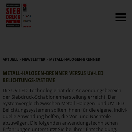
AKTUELL
>
NEWSLETTER
>
METALL-HALOGEN-BRENNER
METALL-HALOGEN-BRENNER VERSUS UV-LED
BELICHTUNGS-SYSTEME
Die UV-LED-Technologie hat den Anwen­dungs­be­reich
der Siebdruck-Schablo­nen­her­stellung erreicht. Der
System­ver­gleich zwischen Metall-Halogen- und UV-LED-
Belich­tungs­sys­temen sollten Ihnen für die eigene, indivi­
duelle Anwendung helfen, die Vor- und Nachteile
abzuwägen. Die folgenden anwen­dungs­tech­ni­schen
Erfahrungen unterstützt Sie bei Ihrer Entscheidung.