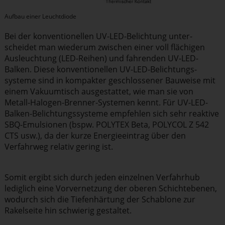
Aufbau einer Leuchtdiode
Bei der konven­tio­nellen UV-LED-Belichtung unter­
scheidet man wiederum zwischen einer voll flächigen
Ausleuchtung (LED-Reihen) und fahrenden UV-LED-
Balken. Diese konven­tio­nellen UV-LED-Belich­tungs­
systeme sind in kompakter geschlos­sener Bauweise mit
einem Vakuumtisch ausge­stattet, wie man sie von
Metall-Halogen-Brenner-Systemen kennt. Für UV-LED-
Balken-Belich­tungs­systeme empfehlen sich sehr reaktive
SBQ-Emulsionen (bspw. POLYTEX Beta, POLYCOL Z 542
CTS usw.), da der kurze Energie­eintrag über den
Verfahrweg relativ gering ist.
Somit ergibt sich durch jeden einzelnen Verfahrhub
lediglich eine Vorver­netzung der oberen Schicht­ebenen,
wodurch sich die Tiefen­härtung der Schablone zur
Rakelseite hin schwierig gestaltet.