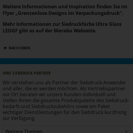
Weitere Infor­ma­tionen und Inspiration finden Sie im
Flyer „
Grenzenlose Designs im Verpa­ckungs­druck
“.
Mehr Infor­ma­tionen zur Siedruck­farbe Ultra Glass
LEDGF gibt es auf der
Marabu Webseite
.
NACH OBEN
IHRE SIEBDRUCK-PARTNER
Wir verstehen uns als Partner der Siebdruck-Anwender
und aller, die es werden möchten. Als Vertriebs­partner
vor Ort beraten wir unsere Kunden individuell und
stellen ihnen die gesamte Produkt­pa­lette des Siebdruck­
be­darfs und Siebdruck­zu­behörs sowie ein Paket
wichtiger Dienst­leis­tungen für den Siebdruck kurzfristig
zur Verfügung.