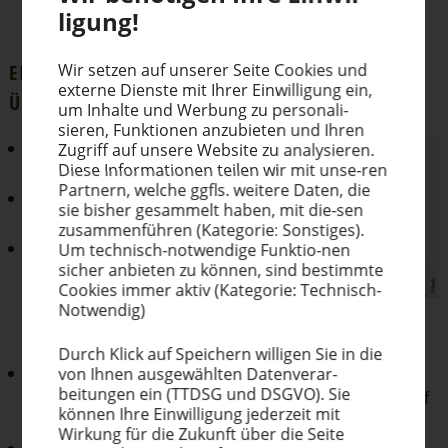
möglich ist.
ligung!
Wir setzen auf unserer Seite Cookies und
EIGEN­SCHAFTEN VON ULTRA GLASS LEDGF IM
externe Dienste mit Ihrer Einwil­ligung ein,
ÜBERBLICK
um Inhalte und Werbung zu perso­na­li­
sieren, Funktionen anzubieten und Ihren
hervorragende
Zugriff auf unsere Website zu analysieren.
Diese Infor­ma­tionen teilen wir mit unse-ren
Anfangshaftung
Partnern, welche ggfls. weitere Daten, die
Weiterverarbeitung
sie bisher gesammelt haben, mit die-sen
sofort möglich
zusam­men­führen (Kategorie: Sonstiges).
sehr strapazierfähig
Um technisch-notwendige Funktio-nen
sicher anbieten zu können, sind bestimmte
durch exzellente
Cookies immer aktiv (Kategorie: Technisch-
Beständig­keiten (sehr
Notwendig)
gute Alkohol-, Laugen-,
Chemikalien- und Spülmaschinen­beständigkeit)
Durch Klick auf Speichern willigen Sie in die
brillante, hochglänzende Farbtöne sowie
von Ihnen ausge­wählten Datenverar-
beitungen ein (TTDSG und DSGVO). Sie
hochdeckende Farbtöne für volles Deckvermögen auf
können Ihre Einwil­ligung jederzeit mit
dunklen Substraten
Wirkung für die Zukunft über die Seite