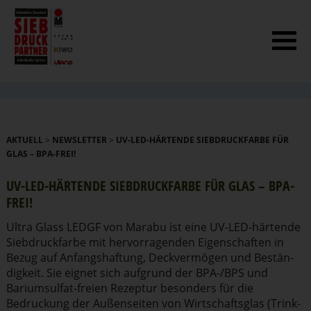
AKTUELL
>
NEWSLETTER
>
UV-LED-HÄRTENDE SIEBDRUCKFARBE FÜR
GLAS – BPA-FREI!
UV-LED-HÄRTENDE SIEBDRUCK­FARBE FÜR GLAS – BPA-
FREI!
Ultra Glass LEDGF von Marabu ist eine UV-LED-härtende
Siebdruck­farbe mit hervor­ra­genden Eigen­schaften in
Bezug auf Anfangs­haftung, Deckver­mögen und Bestän­
digkeit. Sie eignet sich aufgrund der BPA-/BPS und
Barium­sulfat-freien Rezeptur besonders für die
Bedruckung der Außenseiten von Wirtschaftsglas (Trink­