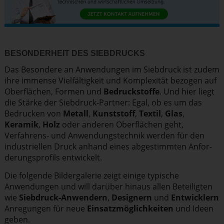
BESON­DERHEIT DES SIEBDRUCKS
Das Besondere an Anwendungen im Siebdruck ist zudem
ihre immense Vielfäl­tigkeit und Komplexität bezogen auf
Oberflächen, Formen und
Bedruck­stoffe
. Und hier liegt
die Stärke der Siebdruck-Partner: Egal, ob es um das
Bedrucken von
Metall
,
Kunststoff
,
Textil
,
Glas
,
Keramik
,
Holz
oder anderen Oberflächen geht,
Verfahrens- und Anwen­dungs­technik werden für den
indus­tri­ellen Druck anhand eines abgestimmten Anfor­
de­rungs­profils entwickelt.
Die folgende Bilder­ga­lerie zeigt einige typische
Anwendungen und will darüber hinaus allen Beteiligten
wie
Siebdruck-Anwendern
,
Designern
und
Entwicklern
Anregungen für neue
Einsatz­mög­lich­keiten
und Ideen
geben.