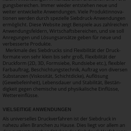
gungs­be­reichen. Immer wieder entstehen neue und
weiter entwickelte Anwendungen. Viele Produkt­in­no­va­
tionen werden durch spezielle Siebdruck-Anwendungen
ermöglicht. Diese Website zeigt Beispiele aus zahlreichen
Anwen­dungs­feldern, Wirtschafts­be­reichen, und sie soll
Anregungen und Lösungs­an­sätze geben für neue und
verbesserte Produkte.
Merkmale des Siebdrucks sind Flexi­bi­lität der Druck­
formate von sehr klein bis sehr groß, Flexi­bi­lität der
Druckform (2D, 3D, Formsiebe, Rundsiebe etc.), flexibler
Farbauftrag, Beschich­tungs­technik, Auftrag von diversen
Substanzen (Viskosität, Schicht­dicke), Auflösung
(Gewebe­f­einheit), Lebensdauer und Stabilität, Bestän­
digkeit gegen chemische und physi­ka­lische Einflüsse,
Wetter­ein­flüsse.
VIELSEITIGE ANWENDUNGEN
Als univer­selles Druck­ver­fahren ist der Siebdruck in
nahezu allen Branchen zu Hause. Dies liegt vor allem an