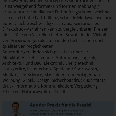
den system­ty­pi­schen Stärken des Siebdruck-Verfahrens:
Es ist weitgehend format- und formen­un­ab­hängig,
erlaubt unter­schied­lichste Farbauf­trag­stärken, zeichnet
sich durch hohe Farbbrillanz, schnelle Motiv­wechsel und
hohe Druck-Geschwin­dig­keiten aus. Kein anderes
Direktdruck-Verfahren kann zu vergleich­baren Preisen
diese Fülle von Vorteilen bieten. Sowohl in der Vielfalt
von Anwendungen als auch in den technischen und
quali­ta­tiven Möglich­keiten.
Anwendungen finden sich praktisch überall:
Mobilität, Verkehrs­technik, Automotive, Logistik,
Architektur und Bau, Elektronik, Energie­technik,
Hausgeräte, Haustechnik; Spiel‐ und Sportwaren,
Medizin, Life‐Science, Maschinen‐ und Anlagenbau,
Werbung, Grafik, Design, Sicher­heits­druck, Identi­täts­
druck, Information, Kommu­ni­kation; Verpackung,
Etiketten, Nahrungs­mittel, Textil.