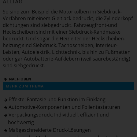
ALLTAG
So sind zum Beispiel die
Motorkolben
im Siebdruck-
Verfahren mit einem Gleitlack bedruckt, die
Zylin­der­kopf­
dich­tungen
sind siebge­druckt. Fahrzeug­front-und
Heckscheiben
sind mit einer Siebdruck-Randmaske
bedruckt. Und sogar die Heizleiter der Heckschei­ben­
heizung sind Siebdruck.
Tacho­scheiben
, Interieur-
Leisten, Autoelektrik, Licht­technik, bis hin zu Fußmatten
oder gar Autobat­terie-Aufklebern (weil säure­be­ständig)
sind siebge­druckt.
NACH OBEN
MEHR ZUM THEMA
Effekte: Fantasie und Funktion im Einklang
Automotive-Komponenten und Folientastaturen
Verpackungsdruck: Individuell, effizient und
hochwertig
Maßgeschneiderte Druck-Lösungen