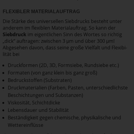
FLEXIBLER MATERI­AL­AUFTRAG
Die Stärke des univer­sellen Siebdrucks besteht unter
anderem im flexiblen Materi­al­auftrag. So kann der
Siebdruck
im eigent­lichen Sinn des Wortes so richtig
„dick“ auftragen: zwischen 3 μm und über 300 μm!
Abgesehen davon, dass seine große Vielfalt und Flexi­bi­
lität bei
Druckformen (2D, 3D, Formsiebe, Rundsiebe etc.)
Formaten (von ganz klein bis ganz groß)
Bedruckstoffen (Substraten)
Druckmaterialien (Farben, Pasten, unterschiedlichste
Beschichtungen und Substanzen)
Viskosität, Schichtdicke
Lebensdauer und Stabilität
Beständigkeit gegen chemische, physikalische und
Wettereinflüsse