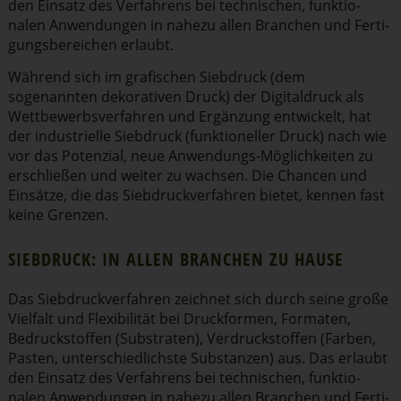
den Einsatz des Verfahrens bei technischen, funktio­
nalen Anwendungen in nahezu allen Branchen und Ferti­
gungs­be­reichen erlaubt.
Während sich im grafischen Siebdruck (dem
sogenannten dekorativen Druck) der Digital­druck als
Wettbe­werbs­ver­fahren und Ergänzung entwickelt, hat
der indus­trielle Siebdruck (funktio­neller Druck) nach wie
vor das Potenzial, neue Anwendungs-Möglich­keiten zu
erschließen und weiter zu wachsen. Die Chancen und
Einsätze, die das Siebdruck­ver­fahren bietet, kennen fast
keine Grenzen.
SIEBDRUCK: IN ALLEN BRANCHEN ZU HAUSE
Das Siebdruck­ver­fahren zeichnet sich durch seine große
Vielfalt und Flexi­bi­lität bei Druckformen, Formaten,
Bedruck­stoffen (Substraten), Verdruck­stoffen (Farben,
Pasten, unter­schied­lichste Substanzen) aus. Das erlaubt
den Einsatz des Verfahrens bei technischen, funktio­
nalen Anwendungen in nahezu allen Branchen und Ferti­