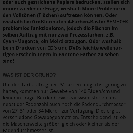
oder auch gestrichene Papiere bedrucken, stellen sich
immer wieder die Frage, weshalb Moiré-Probleme in
den Volltönen (Flächen) auftreten können. Oder
weshalb bei Großfor­maten 4-Farben-Raster Y+M+C+K
problemlos funktio­nieren, jedoch die Flächen im
selben Auftrag mit nur zwei Prozess­farben, z.B.
Cyan+Magenta, ein Moiré erzeugen. Oder weshalb
beim Drucken von CD’s und DVDs leichte wellen­ar­
tigen Erschei­nungen in Pantone-Farben zu sehen
sind!
WAS IST DER GRUND?
Um den Farbauftrag bei UV-Farben möglichst gering zu
halten, kommen nur Gewebe von 140 Fäden/cm und
feiner in Frage. Bei der Gewebe­auswahl stehen uns
nebst der Fadenzahl auch noch die Faden­durch­messer
von 27, 31 oder 34 Micron zur Verfügung. Dies ergibt
verschiedene Gewebe­geo­me­trien. Entscheidend ist, ob
die Maschen­weite größer, gleich oder kleiner als der
Faden­durch­messer ist.