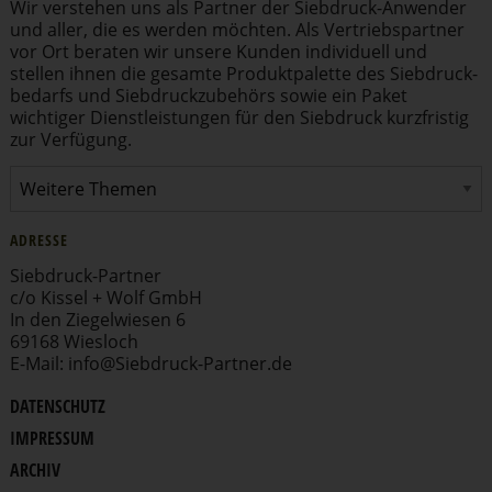
Wir verstehen uns als Partner der Siebdruck-Anwender
und aller, die es werden möchten. Als Vertriebs­partner
vor Ort beraten wir unsere Kunden individuell und
stellen ihnen die gesamte Produkt­pa­lette des Siebdruck­
be­darfs und Siebdruck­zu­behörs sowie ein Paket
wichtiger Dienst­leis­tungen für den Siebdruck kurzfristig
zur Verfügung.
ADRESSE
Siebdruck-Partner
c/o Kissel + Wolf GmbH
In den Ziegel­wiesen 6
69168 Wiesloch
E-Mail:
info
@​Siebdruck-​Partner.​de
DATENSCHUTZ
IMPRESSUM
ARCHIV