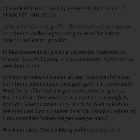
a) SEFAR PET 1000 150-2 b) SEFAR PET 1000 150-31 c)
SEFAR PET 1000 150-34
a) Maschen­weite ist größer als der Faden­durch­messer
Sehr hohes Auflö­sungs­ver­mögen: Wird für feinste
Striche und Raster gewählt.
b) Maschen­weite ist gleich groß wie der Faden­durch­
messer Gute Auflösung und Lebensdauer: Kompromiss
zwischen a) + c)
c) Maschen­weite ist kleiner als der Faden­durch­messer
Sehr hohe Lebensdauer und geringster Farbver­brauch:
Wird für Großformat mit groben Rastern eingesetzt!
Haupt­sächlich bei Geweben wie c) ist es nun möglich,
dass die Gewebe­struktur im Druck bei beiden Farben
zeichnet und dies nur unter dem Mikroskop zu sehen ist.
(Lösungs­mittel-Farben neigen weniger dazu)
Wie kann diese Moiré Bildung verhindert werden?