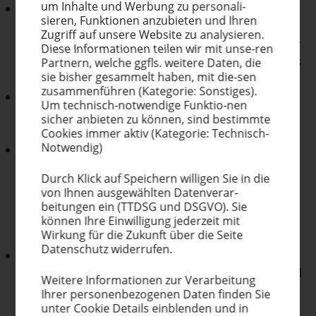
um Inhalte und Werbung zu perso­na­li­
Regelmäßige Durchführung mehrstufiger
sieren, Funktionen anzubieten und Ihren
Datensicherungen (Back-ups), insbesondere
Zugriff auf unsere Website zu analysieren.
von Offline-Backups. Zu einem Back-up gehört immer
Diese Infor­ma­tionen teilen wir mit unse-ren
auch die Planung des Wiederanlaufs und ein Test des
Partnern, welche ggfls. weitere Daten, die
sie bisher gesammelt haben, mit die-sen
Rückspielens von Daten.
zusam­men­führen (Kategorie: Sonstiges).
Regelmäßiges manuelles Monitoring von Logdaten,
Um technisch-notwendige Funktio-nen
idealerweise ergänzt um automatisiertes Monitoring
sicher anbieten zu können, sind bestimmte
mit Alarmierung bei schwerwiegenden Anomalien.
Cookies immer aktiv (Kategorie: Technisch-
Notwendig)
Netzwerk-Segmentierung (Trennung
von Client-/Server-/Domain-Controller-Netzen sowie
Durch Klick auf Speichern willigen Sie in die
Produktionsnetzen mit jeweils isolierter
von Ihnen ausge­wählten Datenverar-
Administration) nach unterschiedlichen
beitungen ein (TTDSG und DSGVO). Sie
Vertrauenszonen, Anwendungsbereichen und/oder
können Ihre Einwil­ligung jederzeit mit
Wirkung für die Zukunft über die Seite
Regionen.
Datenschutz widerrufen.
Fehler interner Nutzer stellen die größte Gefahr dar.
Alle Nutzerkonten dürfen daher nur über die minimal
Weitere Infor­ma­tionen zur Verar­beitung
zur Aufgabenerfüllung notwendigen Berechtigungen
Ihrer perso­nen­be­zo­genen Daten finden Sie
verfügen.
unter Cookie Details einblenden und in