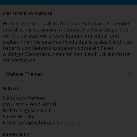
IHRE SIEBDRUCK-PARTNER
Wir verstehen uns als Partner der Siebdruck-Anwender
und aller, die es werden möchten. Als Vertriebs­partner
vor Ort beraten wir unsere Kunden individuell und
stellen ihnen die gesamte Produkt­pa­lette des Siebdruck­
be­darfs und Siebdruck­zu­behörs sowie ein Paket
wichtiger Dienst­leis­tungen für den Siebdruck kurzfristig
zur Verfügung.
ADRESSE
Siebdruck-Partner
c/o Kissel + Wolf GmbH
In den Ziegel­wiesen 6
69168 Wiesloch
E-Mail:
info
@​Siebdruck-​Partner.​de
DATENSCHUTZ