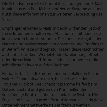
Die Schad­software liest Kontakt­be­zie­hungen und E-Mail-
Inhalte aus den Postfächern infizierter Systeme aus und
nutzt diese Infor­ma­tionen zur weiteren Verbreitung des
Virus:
Empfänger erhalten E-Mails mit echt wirkenden, jedoch
frei erfundenen Inhalten von Absendern, mit denen sie
kurz zuvor in Kontakt standen. Die korrekte Angabe der
Namen und Mailadressen von Absender und Empfänger
in Betreff, Anrede und Signatur lassen diese Nachrichten
authentisch wirken. Wer jetzt den Dateianhang öffnet
oder die verlinkte URL öffnet, lädt sich unbemerkt die
schädliche Software auf den Rechner.
Einmal infiziert, lädt Emotet auf dem befallenen Rechner
weitere Schad­software nach, beispiels­weise den
Trojaner Trickbot. Die Schad­pro­gramme helfen beim
Daten­dieb­stahl und geben den Kriminellen die
vollständige Kontrolle über das befallene System. Die
Folge sind bisweilen große Produk­ti­ons­aus­fälle, da ganze
Unter­neh­mens­netz­werke neu aufgebaut werden