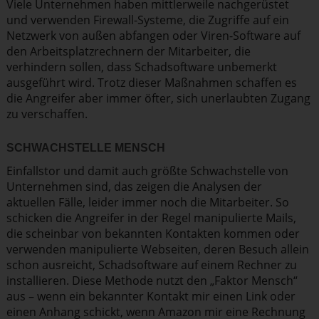
Viele Unternehmen haben mittler­weile nachge­rüstet
und verwenden Firewall-Systeme, die Zugriffe auf ein
Netzwerk von außen abfangen oder Viren-Software auf
den Arbeits­platz­rechnern der Mitarbeiter, die
verhindern sollen, dass Schad­software unbemerkt
ausgeführt wird. Trotz dieser Maßnahmen schaffen es
die Angreifer aber immer öfter, sich unerlaubten Zugang
zu verschaffen.
SCHWACH­STELLE MENSCH
Einfallstor und damit auch größte Schwach­stelle von
Unternehmen sind, das zeigen die Analysen der
aktuellen Fälle, leider immer noch die Mitarbeiter. So
schicken die Angreifer in der Regel manipu­lierte Mails,
die scheinbar von bekannten Kontakten kommen oder
verwenden manipu­lierte Webseiten, deren Besuch allein
schon ausreicht, Schad­software auf einem Rechner zu
instal­lieren. Diese Methode nutzt den „Faktor Mensch“
aus – wenn ein bekannter Kontakt mir einen Link oder
einen Anhang schickt, wenn Amazon mir eine Rechnung