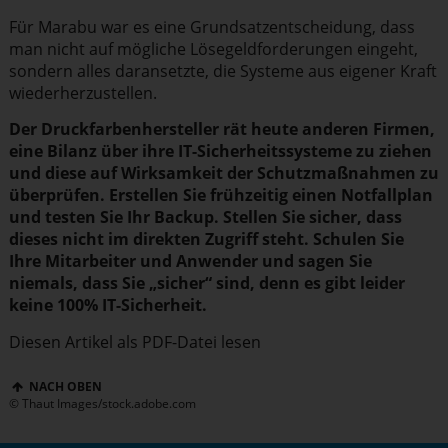
Für Marabu war es eine Grund­satz­ent­scheidung, dass
man nicht auf mögliche Lösegeld­for­de­rungen eingeht,
sondern alles daransetzte, die Systeme aus eigener Kraft
wieder­her­zu­stellen.
Der Druck­far­ben­her­steller rät heute anderen Firmen,
eine
Bilanz über ihre IT-Sicher­heits­systeme zu ziehen
und diese auf Wirksamkeit der Schutz­maß­nahmen zu
überprüfen. Erstellen Sie frühzeitig einen Notfallplan
und testen Sie Ihr Backup. Stellen Sie sicher, dass
dieses nicht im direkten Zugriff steht. Schulen Sie
Ihre Mitarbeiter und Anwender und sagen Sie
niemals, dass Sie „sicher“ sind, denn es gibt leider
keine 100% IT-Sicherheit.
Diesen Artikel als PDF-Datei lesen
NACH OBEN
© Thaut Images/stock.adobe.com