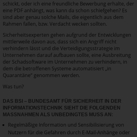
schickt, oder ich eine freundliche Bewerbung erhalte, der
eine PDF anhängt, was kann da schon schiefgehen? Es
sind aber genau solche Mails, die eigentlich aus dem
Rahmen fallen, bzw. Verdacht wecken sollten.
Sicher­heits­ex­perten gehen aufgrund der Entwick­lungen
mittler­weile davon aus, dass sich ein Angriff nicht
verhindern lässt und die Vertei­di­gungs­stra­tegie im
Unternehmen darauf aufbauen sollte, eine Ausbreitung
der Schad­software im Unternehmen zu verhindern, in
dem die betroffenen Systeme automa­ti­siert „in
Quarantäne“ genommen werden.
Was tun?
DAS BSI – BUNDESAMT FÜR SICHERHEIT IN DER
INFOR­MA­TI­ONS­TECHNIK SIEHT DIE FOLGENDEN
MASSNAHMEN ALS UNBEDINGTES MUSS AN:
Regelmäßige Information und Sensibilisierung von
Nutzern für die Gefahren durch E-Mail-Anhänge oder