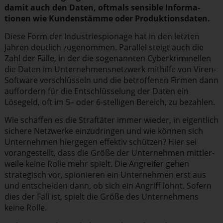
damit auch den Daten, oftmals sensible Infor­ma­
tionen wie Kunden­stämme oder Produk­ti­ons­daten.
Diese Form der Indus­trie­spionage hat in den letzten
Jahren deutlich zugenommen. Parallel steigt auch die
Zahl der Fälle, in der die sogenannten Cyber­kri­mi­nellen
die Daten im Unter­neh­mens­netzwerk mithilfe von Viren-
Software verschlüsseln und die betroffenen Firmen dann
auffordern für die Entschlüs­selung der Daten ein
Lösegeld, oft im 5– oder 6-stelligen Bereich, zu bezahlen.
Wie schaffen es die Straftäter immer wieder, in eigentlich
sichere Netzwerke einzu­dringen und wie können sich
Unternehmen hiergegen effektiv schützen? Hier sei
voran­ge­stellt, dass die Größe der Unternehmen mittler­
weile keine Rolle mehr spielt. Die Angreifer gehen
strategisch vor, spionieren ein Unternehmen erst aus
und entscheiden dann, ob sich ein Angriff lohnt. Sofern
dies der Fall ist, spielt die Größe des Unter­nehmens
keine Rolle.