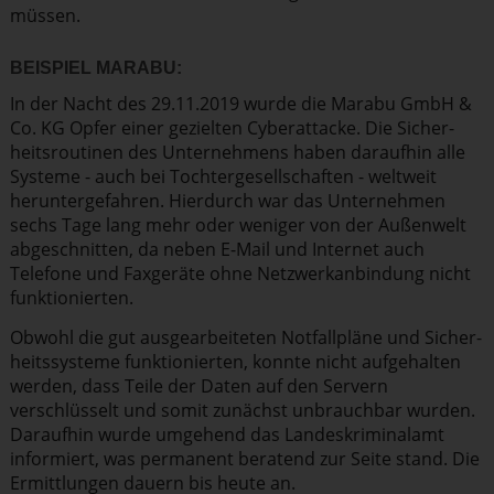
müssen.
BEISPIEL MARABU:
In der Nacht des 29.11.2019 wurde die Marabu GmbH &
Co. KG Opfer einer gezielten Cyber­at­tacke. Die Sicher­
heits­rou­tinen des Unter­nehmens haben daraufhin alle
Systeme - auch bei Tochter­ge­sell­schaften - weltweit
herun­ter­ge­fahren. Hierdurch war das Unternehmen
sechs Tage lang mehr oder weniger von der Außenwelt
abgeschnitten, da neben E-Mail und Internet auch
Telefone und Faxgeräte ohne Netzwerk­an­bindung nicht
funktio­nierten.
Obwohl die gut ausge­ar­bei­teten Notfall­pläne und Sicher­
heits­systeme funktio­nierten, konnte nicht aufgehalten
werden, dass Teile der Daten auf den Servern
verschlüsselt und somit zunächst unbrauchbar wurden.
Daraufhin wurde umgehend das Landes­kri­mi­nalamt
informiert, was permanent beratend zur Seite stand. Die
Ermitt­lungen dauern bis heute an.