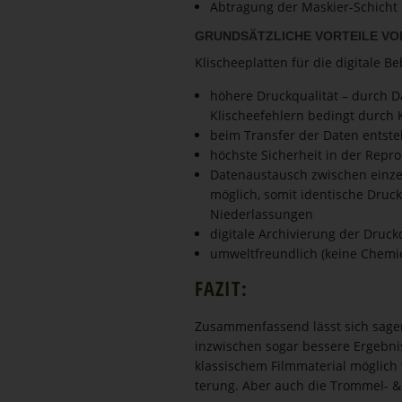
Abtragung der Maskier-Schicht 
GRUND­SÄTZ­LICHE VORTEILE V
Klischee­platten für die digitale
höhere Druckqualität – durch D
Klischeefehlern bedingt durch 
beim Transfer der Daten entste
höchste Sicherheit in der Repr
Datenaustausch zwischen einzel
möglich, somit identische Druck
Niederlassungen
digitale Archivierung der Druck
umweltfreundlich (keine Chemie
FAZIT:
Zusam­men­fassend lässt sich sage
inzwischen sogar bessere Ergebnis
klassischem Filmma­terial möglich wa
terung. Aber auch die Trommel- &. 