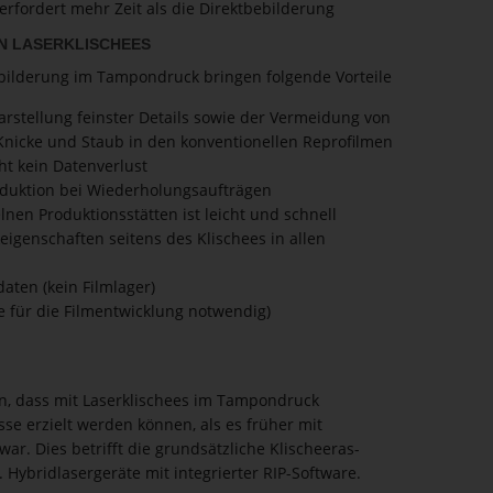
erfordert mehr Zeit als die Direktbebilderung
ON LASERKLI­SCHEES
 Bebilderung im Tampondruck bringen folgende Vorteile
arstellung feinster Details sowie der Vermeidung von
Knicke und Staub in den konventionellen Reprofilmen
ht kein Datenverlust
oduktion bei Wiederholungsaufträgen
nen Produktionsstätten ist leicht und schnell
eigenschaften seitens des Klischees in allen
daten (kein Filmlager)
 für die Filmentwicklung notwendig)
n, dass mit Laserkli­schees im Tampondruck
se erzielt werden können, als es früher mit
r. Dies betrifft die grund­sätz­liche Klischeer­as­
Hybrid­la­ser­geräte mit integrierter RIP-Software.