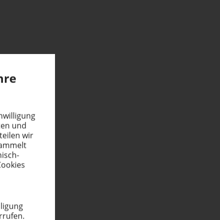
hre
wil­ligung
eten und
teilen wir
esammelt
nisch-
Cookies
­ligung
rrufen.