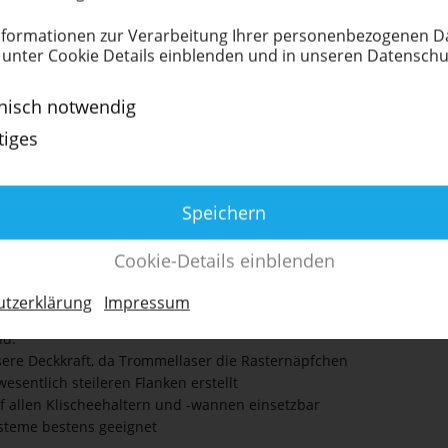
hees bekannte Anpressdruck des Rakeltopfes nicht
for­ma­tionen zur Verar­beitung Ihrer perso­nen­be­zo­genen 
 unter Cookie Details einblenden und in unseren Daten­schutz
unterplatte unter das Klischee legen, um diese Eigenart
.
i den Siebdruck-Partnern mit den gängigen
nisch notwendig
sehr dick, passen daher nur bedingt in
tiges
e Klischeehälter bei gelochten Klischees
Y­MER­PLATTEN
Speichern
n zu erstellen (optimale Einstellung muss getestet
Cookie-Details einblenden
ch (beim Einsatz von Trommellasern)
 befindliche Vollpolymer hohe Standzeiten, weil die
t­z­er­klärung
Impressum
rung genutzt werden kann und gleichmäßige
nd.
ere Deckkraft, da Trommellaser die Rasternäpfchen
esentlich steileren Flanken erstellt
f allen Klischeehaltern und -wannen einsetzbar
ysteme bestens geeignet