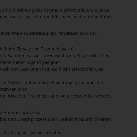
 eine Trocknung des Polymers erforderlich, wie es bei
nd wasserauswaschbaren Klischees auch durchgeführt
PO­LYMER-KLISCHEES MIT MASKIER-SCHICHT
ch (beim Einsatz von Trommellasern)
den bekannten wasser-auswaschbaren Polymerklischees
ysteme hervorragend geeignet
nach der Laserung - kein Gelblicht erforderlich, da
ste Dichte - daher keine Belichtungsprobleme, die
tstanden sind
ter, Wäscher, Trockner) kann weiterverwendet werden
und Auswaschprozess
 bis zum Waschprozess auch Gelblicht-Räumlichkeiten
eschriftungslasern verarbeiten