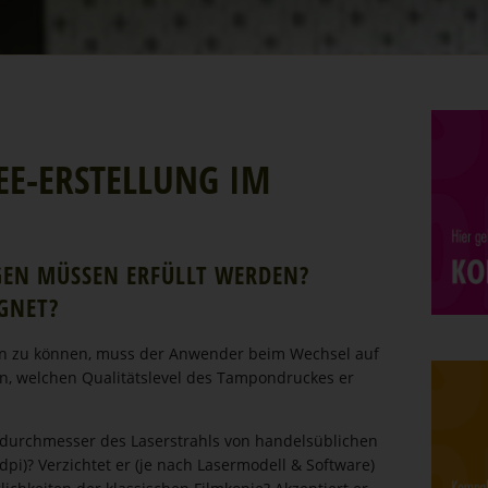
HEE-ERSTELLUNG IM
GEN MÜSSEN ERFÜLLT WERDEN?
IGNET?
en zu können, muss der Anwender beim Wechsel auf
en, welchen Quali­täts­level des Tampon­druckes er
durch­messer des Laser­strahls von handels­üb­lichen
0 dpi)? Verzichtet er (je nach Lasermodell & Software)