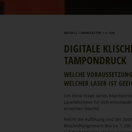
>
>
AKTUELL
NEWSLETTER
>> 636
DIGITALE KLISC
TAMPONDRUCK
WELCHE VORAUS­SET­ZUN
WELCHER LASER IST GEE
Um diese Frage seriös beantwort
Laserkli­schees für sich entscheid
erreichen möchte.
Reicht die Auflösung und der Spot
Beschrif­tungs­lasern (bis ca. 1.20