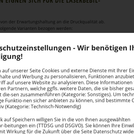
on der Erwar­tungs­haltung an die Druck­qua­lität ab.
folgende Varianten bezogen werden:
LATTEN (MEIST BESCHICH­TETES ALU) - AUS DEM
schutz­ein­stel­lungen - Wir benötigen I
ligung!
infach zu erstellen
nnen mit mehr Leistung einfach kompensiert werden
 auf unserer Seite Cookies und externe Dienste mit Ihrer Ein
nhalte und Werbung zu perso­na­li­sieren, Funktionen anzubi
verschiedenen Eigenschaften
iff auf unsere Website zu analysieren. Diese Infor­ma­tionen 
rderlich (außer dringend empfohlener Reinigung des
ren Partnern, welche ggfls. weitere Daten, die sie bisher g
t die-sen zusam­men­führen (Kategorie: Sonstiges). Um tech
e Funktio-nen sicher anbieten zu können, sind bestimmte 
teht nur die Beschichtung zur Verfügung und unterliegt
iv (Kategorie: Technisch-Notwendig)
ualität beim Abarbeiten des Druckauftrages
aster sind gegenüber herkömmlichen Polymerklischees
k auf Speichern willigen Sie in die von Ihnen ausge­wählten
r-beitungen ein (TTDSG und DSGVO). Sie können Ihre Einwil
mit Wirkung für die Zukunft über die Seite Datenschutz wide
 Klischeevarianten keine Dünnstahlträger verfügbar,