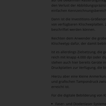
auf die bekannten Raste­rungs­mög­
den Verlust der Abbil­dungs­prä­zis
einfachen Kennzeich­nungs­be­reic
Dann ist die Inves­ti­tions-Größen
von verfügbaren Klischee­platten.
beschriftet werden können.
Reichten dem Anwender die grobe 
Klischeetyp dafür, der damit bebi
Ist es allerdings Zielsetzung, di
reich mit knapp 4.000 dpi (oder di
stehen auch hier bereits Geräte i
Druck­platten zur Verfügung, die 
Hierzu aber eine kleine Anmerkung
und grafischen Tampondruck zwisc
erreicht ist.
Für die digitale Bebilderung von K
Faser- und Diodenlaser System