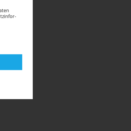
Daten
­in­for­