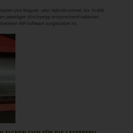
platten (mit Magnet- oder Hybridtrommel, bis 10.000
den jeweiligen Klischeetyp entsprechend kalibriert
betteten RIP-Software ausgestattet ist.
 EIGNEN SICH FÜR DIE LASER­BE­BIL­