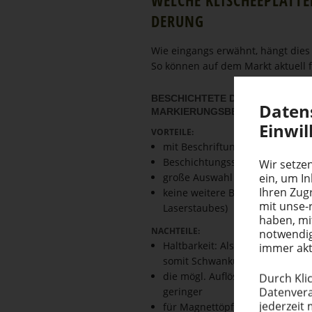
DERUNG
Wie eingangs erwähnt, hängt dies v
So können auf dem Markt aktuell 
BESCHICHTETE DIREKT­GRA­VUR­P
Daten­
MARKIE­RUNGS­BE­REICH
Einwil­
VORTEILE:
mit Beschriftungslasern recht e
Beschichtungsschwankungen kö
Wir setzen
ein, um I
große Auswahl an Platten mit 
Ihren Zugr
keine weitere Bearbeitung erfo
mit unse-
Laserstaubes)
haben, mi
NACHTEILE:
notwendig
Haltbarkeit: Als Rakelschicht s
immer akt
somit Schwankungen der Druckq
die mögl. Auflösung und das R
Durch Klic
Datenvera
geringer
jederzeit 
für Magnettöpfe sind bei vielen