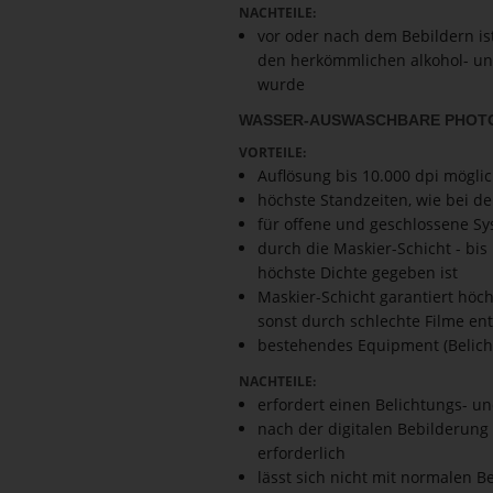
NACHTEILE:
vor oder nach dem Bebildern ist
den herkömmlichen alkohol- u
wurde
WASSER-AUSWASCHBARE PHOTO­
VORTEILE:
Auflösung bis 10.000 dpi mögli
höchste Standzeiten, wie bei 
für offene und geschlossene S
durch die Maskier-Schicht - bis 
höchste Dichte gegeben ist
Maskier-Schicht garantiert höch
sonst durch schlechte Filme en
bestehendes Equipment (Belich
NACHTEILE:
erfordert einen Belichtungs- 
nach der digitalen Bebilderung
erforderlich
lässt sich nicht mit normalen B