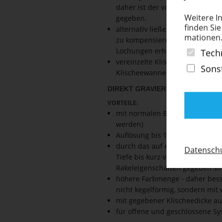
daher ist der von Polymerklisc
Weitere In
gegeben.
finden Sie
alternativ ließe sich eine Stahl
ma­tionen
zu kompensieren. Diese sind be
Lochungen erhältlich
Tech
vereinzelte Klischeetypen sind 
Sons
Klischeewannen oder auf gepint
DIREKT GRAVIERBARE VOLLPO­L
VORTEILE:
mit normalen Beschriftungslaser
werden)
Auflösung bis 10.000 dpi mögli
durch das auf einem Stahlträger
Daten­schu
Tiefe bis kurz vor der Grundie
Rakeleigenschaften gegeben si
höhere Farbmenge - daher bess
nicht kegelförmig, sondern mit w
mit gegebener Klischeedicke au
für offene und geschlossene S