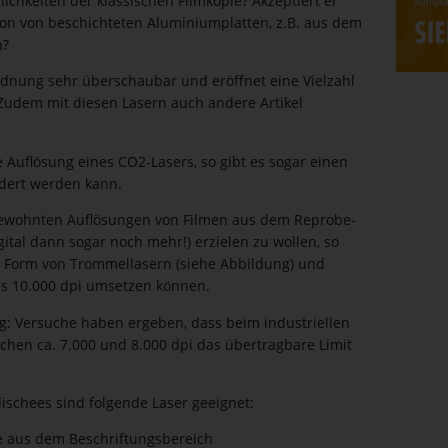
lich­keiten der klassischen Filmkopie? Akzeptiert er
ion von beschich­teten Alumi­ni­um­platten, z.B. aus dem
h?
­ordnung sehr überschaubar und eröffnet eine Vielzahl
 Zudem mit diesen Lasern auch andere Artikel
Auflösung eines CO2-Lasers, so gibt es sogar einen
ldert werden kann.
e gewohnten Auflösungen von Filmen aus dem Repro­be­
gital dann sogar noch mehr!) erzielen zu wollen, so
n Form von Trommel­lasern (siehe Abbildung) und
bis 10.000 dpi umsetzen können.
: Versuche haben ergeben, dass beim indus­tri­ellen
hen ca. 7.000 und 8.000 dpi das übertragbare Limit
lischees sind folgende Laser geeignet:
e aus dem Beschriftungsbereich