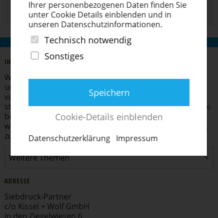
weiter
Ihrer perso­nen­be­zo­genen Daten finden Sie
unter Cookie Details einblenden und in
unseren Daten­schutz­in­for­ma­tionen.
Technisch notwendig
Sonstiges
IHRE SIEBDRUCK-PARTNER
Wir verstehen uns als Partner der Siebdruck-Anwender
und aller, die es werden möchten. Als Vertriebs­partner
Speichern
vor Ort beraten wir unsere Kunden individuell und
stellen ihnen die gesamte Produkt­pa­lette des Siebdruck­
be­darfs und Siebdruck­zu­behörs sowie ein Paket
Cookie-Details einblenden
wichtiger Dienst­leis­tungen für den Siebdruck kurzfristig
zur Verfügung.
Daten­schut­z­er­klärung
Impressum
ADRESSE
Siebdruck-Partner
c/o Kissel + Wolf GmbH
In den Ziegel­wiesen 6