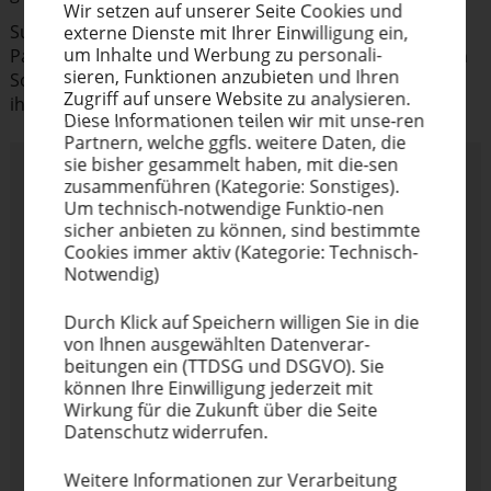
Wir setzen auf unserer Seite Cookies und
Suchen Sie einfach Ihren nächst­ge­le­genen Siebdruck-
externe Dienste mit Ihrer Einwil­ligung ein,
um Inhalte und Werbung zu perso­na­li­
Partner über Ihre deutsche PLZ, tragen Sie im nächsten
sieren, Funktionen anzubieten und Ihren
Schritt Ihre Kontakt­daten ein und treten Sie direkt mit
Zugriff auf unsere Website zu analysieren.
ihm in Kontakt. Für Österreich bitte
hier
klicken.
Diese Infor­ma­tionen teilen wir mit unse-ren
Partnern, welche ggfls. weitere Daten, die
sie bisher gesammelt haben, mit die-sen
zusam­men­führen (Kategorie: Sonstiges).
Um technisch-notwendige Funktio-nen
sicher anbieten zu können, sind bestimmte
Bitte tragen Sie Ihre
Cookies immer aktiv (Kategorie: Technisch-
Postleitzahl ein:
Notwendig)
Finden
Durch Klick auf Speichern willigen Sie in die
von Ihnen ausge­wählten Datenverar-
beitungen ein (TTDSG und DSGVO). Sie
können Ihre Einwil­ligung jederzeit mit
Empfänger
Wirkung für die Zukunft über die Seite
Datenschutz widerrufen.
Weitere Infor­ma­tionen zur Verar­beitung