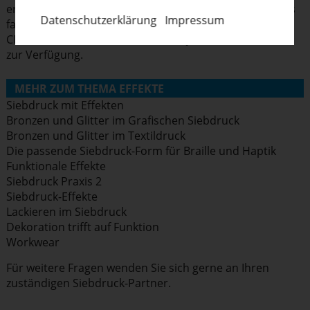
erscheint, benützt den Relief-Varnish als Überlack eines
Daten­schut­z­er­klärung
Impressum
farbigen, vorge­druckten Motivs. Hierfür stehen die
CMYK-Farben samt Weiß der Ultra Jet DUV-C Farbserie
zur Verfügung.
MEHR ZUM THEMA EFFEKTE
Siebdruck mit Effekten
Bronzen und Glitter im Grafischen Siebdruck
Bronzen und Glitter im Textildruck
Die passende Siebdruck-Form für Braille und Haptik
Funktionale Effekte
Siebdruck Praxis 2
Siebdruck-Effekte
Lackieren im Siebdruck
Dekoration trifft auf Funktion
Workwear
Für weitere Fragen wenden Sie sich gerne an
Ihren
zuständigen Siebdruck-Partner
.