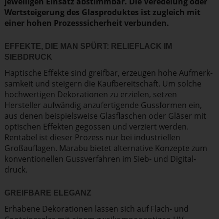
jeweiligen Einsatz abstimmbar. Die Veredelung oder
Wertstei­gerung des Glaspro­duktes ist zugleich mit
einer hohen Prozess­si­cherheit verbunden.
EFFEKTE, DIE MAN SPÜRT: RELIEFLACK IM
SIEBDRUCK
Haptische Effekte sind greifbar, erzeugen hohe Aufmerk­
samkeit und steigern die Kaufbe­reit­schaft. Um solche
hochwer­tigen Dekora­tionen zu erzielen, setzen
Hersteller aufwändig anzufer­ti­gende Gussformen ein,
aus denen beispiels­weise Glasfla­schen oder Gläser mit
optischen Effekten gegossen und verziert werden.
Rentabel ist dieser Prozess nur bei indus­tri­ellen
Großauf­lagen. Marabu bietet alternative Konzepte zum
konven­tio­nellen Gussver­fahren im Sieb- und Digital­
druck.
GREIFBARE ELEGANZ
Erhabene Dekora­tionen lassen sich auf Flach- und