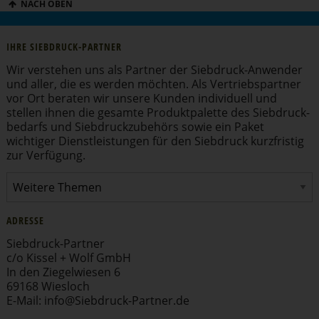
NACH OBEN
IHRE SIEBDRUCK-PARTNER
Wir verstehen uns als Partner der Siebdruck-Anwender
und aller, die es werden möchten. Als Vertriebs­partner
vor Ort beraten wir unsere Kunden individuell und
stellen ihnen die gesamte Produkt­pa­lette des Siebdruck­
be­darfs und Siebdruck­zu­behörs sowie ein Paket
wichtiger Dienst­leis­tungen für den Siebdruck kurzfristig
zur Verfügung.
ADRESSE
Siebdruck-Partner
c/o Kissel + Wolf GmbH
In den Ziegel­wiesen 6
69168 Wiesloch
E-Mail:
info
@​Siebdruck-​Partner.​de