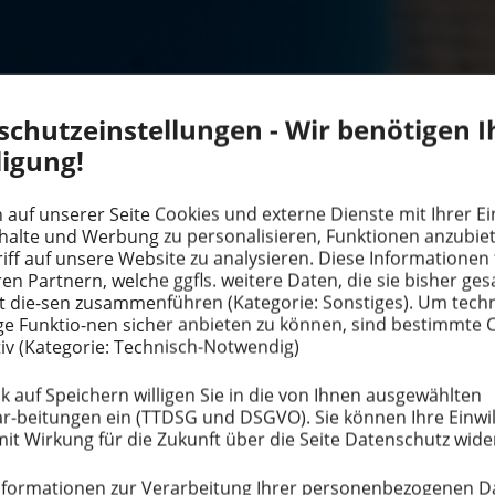
schutz­ein­stel­lungen - Wir benötigen I
UNG
ligung!
MEHR
SCHICHTUNG
 auf unserer Seite Cookies und externe Dienste mit Ihrer Ein
Siebd
nhalte und Werbung zu perso­na­li­sieren, Funktionen anzubi
Nano
TIVE ZUR FILMLA­MI­NIERUNG
iff auf unsere Website zu analysieren. Diese Infor­ma­tionen 
ren Partnern, welche ggfls. weitere Daten, die sie bisher g
DOWN
t die-sen zusam­men­führen (Kategorie: Sonstiges). Um tech
 gleich­zeitig Prozess­kosten senken – wer würde dazu
e Funktio-nen sicher anbieten zu können, sind bestimmte 
ich­tungen lassen sich diese Versprechen hervor­ragend
Mara® 
iv (Kategorie: Technisch-Notwendig)
ating-Verfahren aufgetragen bieten die neuen UV-
über der gängigen Filmla­mi­nierung.
k auf Speichern willigen Sie in die von Ihnen ausge­wählten
r-beitungen ein (TTDSG und DSGVO). Sie können Ihre Einwil
mit Wirkung für die Zukunft über die Seite Datenschutz wide
for­ma­tionen zur Verar­beitung Ihrer perso­nen­be­zo­genen 
lich günstiger als Laminierfolien, je nach Material