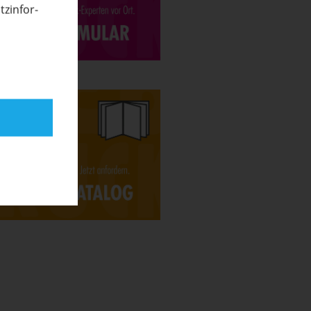
­in­for­