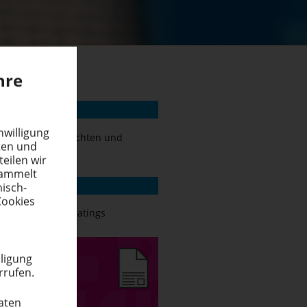
hre
 ZUM THEMA
wil­ligung
ruck-Kopierschichten und
eten und
technologie
teilen wir
esammelt
LOAD
nisch-
Cookies
Shield Liquid Coatings
­ligung
rrufen.
Daten