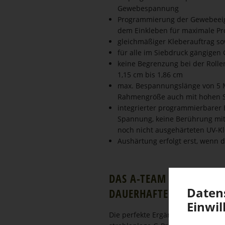
Gewebespannung
Programmierung der Gewebeeig
dem Einkleben für maximale Pr
gleichmäßiger Kleberauftrag so
für alle im Siebdruck gängige
keine Begrenzung bei der Rolle
1,15 cm bis 1,86 cm
max. Bespannungslänge von 5 M
Rahmengröße auch mit hohen S
integrierter programmierbarer
Spannung, keine Berührung mi
noch nicht ausgehärteten UV-K
Aushärtung erfolgt erst, wenn
DAS A-TEAM FÜR MAXIMA
Daten­
DAUERHAFTE NEURAH­MEN
Einwil­
Die perfekte Ergänzung zur Spann