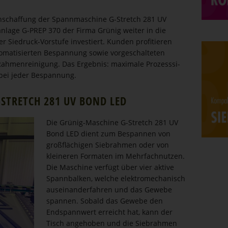
nschaffung der Spann­ma­schine G-Stretch 281 UV
anlage G-PREP 370 der Firma Grünig weiter in die
der Siedruck-Vorstufe investiert. Kunden profitieren
to­ma­ti­sierten Bespannung sowie vorge­schal­teten
 Rahmen­rei­nigung. Das Ergebnis: maximale Prozess­si­
 bei jeder Bespannung.
-STRETCH 281 UV BOND LED
Die Grünig-Maschine G-Stretch 281 UV
Bond LED dient zum Bespannen von
großflä­chigen Siebrahmen oder von
kleineren Formaten im Mehrfach­nutzen.
Die Maschine verfügt über vier aktive
Spannbalken, welche elektro­me­cha­nisch
ausein­an­der­fahren und das Gewebe
spannen. Sobald das Gewebe den
Endspannwert erreicht hat, kann der
Tisch angehoben und die Siebrahmen