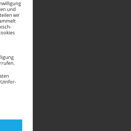
wil­ligung
eten und
teilen wir
esammelt
nisch-
Cookies
­ligung
rrufen.
Daten
­in­for­