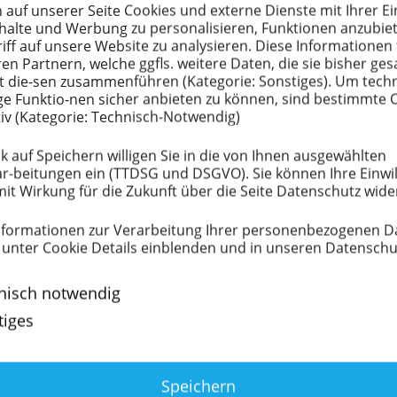
en Maschinen bilden ein inter­es­santes Komplett­paket
 auf unserer Seite Cookies und externe Dienste mit Ihrer Ein
urch den gekoppelten Einsatz ist eine vorge­schaltete
nhalte und Werbung zu perso­na­li­sieren, Funktionen anzubi
Rahmen­rei­nigung möglich, wodurch die Kunden mit
iff auf unsere Website zu analysieren. Diese Infor­ma­tionen 
lität erhalten können.
ren Partnern, welche ggfls. weitere Daten, die sie bisher g
t die-sen zusam­men­führen (Kategorie: Sonstiges). Um tech
e Funktio-nen sicher anbieten zu können, sind bestimmte 
Einmal neu gekaufte Siebdruck­rahmen
iv (Kategorie: Technisch-Notwendig)
werden im Nachgang nicht mehr über
das bisher übliche Schleif­ver­fahren auf
k auf Speichern willigen Sie in die von Ihnen ausge­wählten
r-beitungen ein (TTDSG und DSGVO). Sie können Ihre Einwil
die Klebe­ober­fläche beschädigt – das
mit Wirkung für die Zukunft über die Seite Datenschutz wide
Ergebnis: eine 100% standar­di­sierte und
gleich­mäßige Rahmen­vor­be­reitung.
for­ma­tionen zur Verar­beitung Ihrer perso­nen­be­zo­genen 
Bei einer Bearbeitung mit der Schleif­
 unter Cookie Details einblenden und in unseren Daten­schutz
ma­schine gibt es immer einen Materi­al­
.
abtrag auf dem Klebebett, der die
nisch notwendig
Stabilität des Aluminium-Rahmens
tiges
negativ beeinflusst. Mit der G-Prep 370
kann verschleißfrei gereinigt werden. Es
wird nur der Schablo­nen­kleber entfernt
und der Rahmen behält die Stabilität.
Speichern