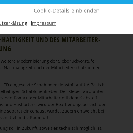
Das sorgt für eine durchgängig gleich­
mäßige Siebs­pannung auf dem
Cookie-Details einblenden
bespannten Rahmen sowie dauerhafte
Neurah­men­qua­lität.
t­z­er­klärung
Impressum
HAL­TIGKEIT UND DES MITAR­BEI­TER­
GUNG
eitere Moder­ni­sierung der Siebdruck­vor­stufe
Nachhal­tigkeit und der Mitar­bei­ter­schutz in der
LED eingesetzte Schablo­nen­kleb­stoff auf UV-Basis ist
tel­hal­tigen Schablo­nen­kleber. Der Kleber wird unter
 was den Kontakt der Mitarbeiter mit dem Klebstoff
s und Aushärtens wird der Bearbei­tungs­be­reich der
ine separat eingehaust wurde. Zudem entweicht bei
semittel in die Raumluft.
gung soll in Zukunft, soweit es technisch möglich ist,