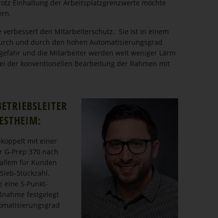
otz Einhaltung der Arbeits­platz­grenz­werte möchte
ern.
verbessert den Mitar­bei­ter­schutz. Sie ist in einem
rch und durch den hohen Automa­ti­sie­rungsgrad
ll­gefahr und die Mitarbeiter werden weit weniger Lärm
ei der konven­tio­nellen Bearbeitung der Rahmen mit
ETRIEBS­LEITER
ESTHEIM:
koppelt mit einer
er G-Prep 370 nach
 allem für Kunden
 Sieb-Stückzahl.
e eine 5-Punkt-
ßnahme festgelegt
ma­ti­sie­rungsgrad