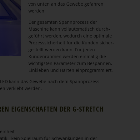
von unten an das Gewebe gefahren
werden.
Der gesamten Spann­prozess der
Maschine kann vollau­to­ma­tisch durch­
ge­führt werden, wodurch eine optimale
Prozess­si­cherheit für die Kunden sicher­
ge­stellt werden kann. Für jeden
Kunden­rahmen werden einmalig die
wichtigsten Parameter zum Bespannen,
Einkleben und Härten einpro­gram­miert.
LED kann das Gewebe nach dem Spann­prozess
men verklebt werden.
EN EIGEN­SCHAFTEN DER G-STRETCH
einheit
ik - kein Spielraum für Schwankungen in der