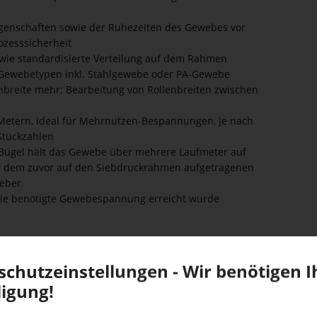
enschaften sowie der Ruhezeiten des Gewebes vor
ozesssicherheit
wie standardisierte Verteilung auf dem Rahmen
n Gewebetypen inkl. Stahlgewebe oder PA-Gewebe
nbreite mehr: Bearbeitung von Rollenbreiten zwischen
etern, ideal für Mehrnutzen-Bespannungen, je nach
tückzahlen
 Bügel hält das Gewebe über mehrere Laufmeter auf
t dem zuvor auf den Siebdruckrahmen aufgetragenen
leber
 die benötigte Gewebespannung erreicht wurde
LE PROZESS­SI­CHERHEIT UND
schutz­ein­stel­lungen - Wir benötigen I
­QUA­LITÄT
ligung!
­ma­schine G-Stretch 281 UV Bond LED
ist die
Wasser­