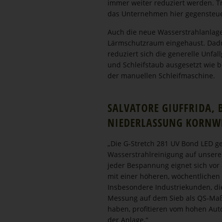
immer weiter reduziert werden. Tr
das Unternehmen hier gegen­steu
Auch die neue Wasser­strahl­anlage 
Lärmschutzraum eingehaust. Dadu
reduziert sich die generelle Unfa
und Schleifstaub ausgesetzt wie b
der manuellen Schleif­ma­schine.
SALVATORE GIUFFRIDA, B
NIEDER­LASSUNG KORNW
„Die G-Stretch 281 UV Bond LED ge
Wasser­strahl­rei­nigung auf unser
jeder Bespannung eignet sich vor
mit einer höheren, wöchent­lichen
Insbe­sondere Indus­trie­kunden, di
Messung auf dem Sieb als QS-Ma
haben, profitieren vom hohen Auto
der Anlage.“