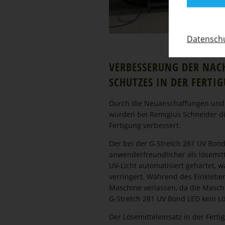
Daten­schu
VERBES­SERUNG DER NACH
SCHUTZES IN DER FERTI
Durch die Neuan­schaf­fungen und w
wurden bei Remigius Schneider die 
Fertigung verbessert.
Der bei der G-Stretch 281 UV Bond 
anwen­der­freund­licher als lösemit­
UV-Licht automa­ti­siert gehärtet,
verringert. Während des Einkleben
Maschine verlassen, da die Masch
G-Stretch 281 UV Bond LED kein Lö
Der Lösemit­tel­einsatz in der Ferti