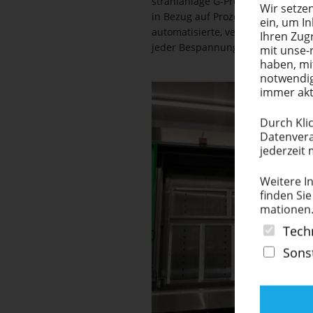
strahl­anlage G-Prep 370. Die beid
Wir setzen
in Bezug auf Prozess­si­cherheit. D
ein, um I
automa­ti­sierte, verschleißfreie 
Ihren Zugr
jeder Bespannung Neurah­men­qua­
mit unse-
haben, mi
notwendig
immer akt
Durch Klic
Datenvera
jederzeit 
Weitere In
finden Sie
ma­tionen
Tech
Sons