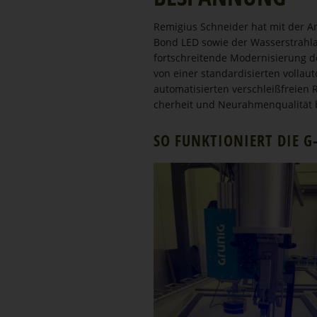
Remigius Schneider hat mit der A
Bond LED sowie der Wasser­strahl­
fortschrei­tende Moder­ni­sierung 
von einer standar­di­sierten vollau­
automa­ti­sierten verschleißfreien
cherheit und Neurah­men­qua­lität
SO FUNKTIO­NIERT DIE G