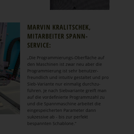
MARVIN KRALITSCHEK,
MITARBEITER SPANN­
SERVICE:
„Die Program­mie­rungs-Oberfläche auf
den Maschinen ist zwar neu aber die
Program­mierung ist sehr benut­zer­
freundlich und intuitiv gestaltet und pro
Sieb-Variante nur einmalig durch­zu­
führen. Je nach Siebva­riante greift man
auf die vorde­fi­nierte Programmzahl zu
und die Spann­ma­schine arbeitet die
einge­spei­cherten Parameter dann
sukzessive ab - bis zur perfekt
bespannten Schablone.“