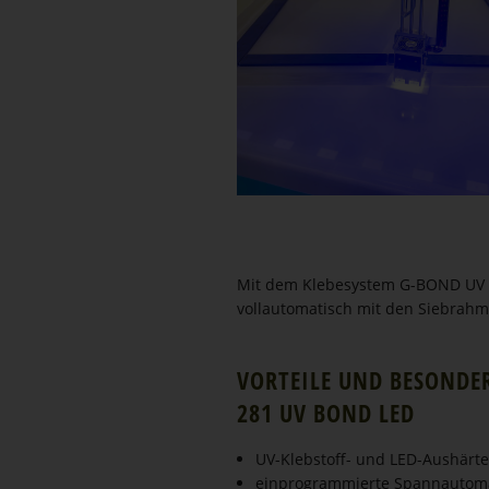
Mit dem Klebesystem G-BOND UV 
vollau­to­ma­tisch mit den Siebrah
VORTEILE UND BESONDER
281 UV BOND LED
UV-Klebstoff- und LED-Aushärte
einprogrammierte Spannautomat