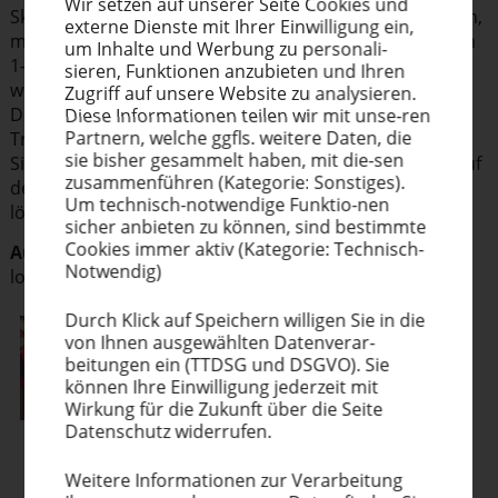
Wir setzen auf unserer Seite Cookies und
Skateboards ist die Verwendung von verformten Sieben,
externe Dienste mit Ihrer Einwil­ligung ein,
mit denen das Druckmotiv aufgebracht wird. Dies ist im
um Inhalte und Werbung zu perso­na­li­
1- und 2 - Farbendruck möglich. Sobald es mehr Farben
sieren, Funktionen anzubieten und Ihren
werden, wird das Druckmotiv mittels einer speziellen
Zugriff auf unsere Website zu analysieren.
Durchlauf- Trans­fer­walze aufgetragen. Diese speziellen
Diese Infor­ma­tionen teilen wir mit unse-ren
Partnern, welche ggfls. weitere Daten, die
Trans­fer­drucke werden auch in kleinen Stückzahlen im
sie bisher gesammelt haben, mit die-sen
Siebdruck hergestellt. Für optimale Druck­ergeb­nisse auf
zusam­men­führen (Kategorie: Sonstiges).
dem lackierten Holz werden Polyamid-Gewebe und
Um technisch-notwendige Funktio-nen
lösemit­tel­ba­sierte Siebdruck­farben verwendet.
sicher anbieten zu können, sind bestimmte
Cookies immer aktiv (Kategorie: Technisch-
Autor:
H.​C.​Morgner, Lockamp Vertriebs GmbH,
www.​
Notwendig)
lockamp.​de
Durch Klick auf Speichern willigen Sie in die
von Ihnen ausge­wählten Datenverar-
beitungen ein (TTDSG und DSGVO). Sie
können Ihre Einwil­ligung jederzeit mit
Wirkung für die Zukunft über die Seite
Datenschutz widerrufen.
Weitere Infor­ma­tionen zur Verar­beitung