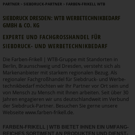
PARTNER
>
SIEBDRUCK-PARTNER
>
FARBEN-FRIKELL WTB
SIEBDRUCK DRESDEN: WTB WERBE­TECH­NIK­BEDARF
GMBH & CO. KG
EXPERTE UND FACHGRO­SSHANDEL FÜR S
IEBDRUCK- UND WERBE­TECH­NIK­BEDARF
Die Farben-Frikell | WTB-Gruppe mit Standorten in
Berlin, Braun­schweig und Dresden, versteht sich als
Marken­an­bieter mit starkem regionalen Bezug. Als
regionaler Fachgro­ßhandel für Siebdruck- und Werbe­
tech­nik­bedarf möchten wir Ihr Partner vor Ort sein und
von Mensch zu Mensch mit Ihnen arbeiten. Seit über 30
Jahren engagieren wir uns deutsch­landweit im Verbund
der Siebdruck-Partner. Besuchen Sie gerne unsere
Webseite
www.​farben-​frikell.​de
.
FARBEN-FRIKELL | WTB BIETET IHNEN EIN UMFANG­
REICHES SORTIMENT AN PRODUKTEN UND DIENST­