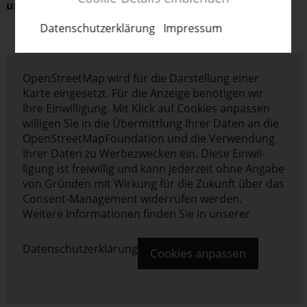
und Tampondruck.
Daten­schut­z­er­klärung
Impressum
OpenStreetMap wird für die Darstellung einer
Karte eingesetzt. Für die Anzeige benötigen wir
Ihre Einwil­ligung. Mit Klick auf Cookies anpassen
willigen Sie in die Übermittlung Ihrer Daten an die
OpenStreet­Map­Foundation und die Verwendung
Ihrer Daten zu Werbe­zwecken ein. Diese Einwil­
ligung ist freiwillig und kann jederzeit ohne Angabe
von Gründen mit Wirkung für die Zukunft über das
Consent-Management widerrufen werden.
Weitere Infor­ma­tionen finden Sie in unserer
Daten­schut­z­er­klärung
Cookies anpassen