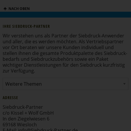
NACH OBEN
IHRE SIEBDRUCK-PARTNER
Wir verstehen uns als Partner der Siebdruck-Anwender
und aller, die es werden möchten. Als Vertriebs­partner
vor Ort beraten wir unsere Kunden individuell und
stellen ihnen die gesamte Produkt­pa­lette des Siebdruck­
be­darfs und Siebdruck­zu­behörs sowie ein Paket
wichtiger Dienst­leis­tungen für den Siebdruck kurzfristig
zur Verfügung.
ADRESSE
Siebdruck-Partner
c/o Kissel + Wolf GmbH
In den Ziegel­wiesen 6
69168 Wiesloch
E-Mail:
info
@​Siebdruck-​Partner.​de