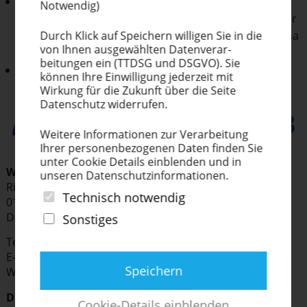
Reparatur- und Wartungservice durch langjährig
Notwendig)
erfahrene, geschulte und zertifizierte Servicetechniker
Durch Klick auf Speichern willigen Sie in die
an allen Standorten für Roland, Canon, Epson, Summa
von Ihnen ausge­wählten Datenverar-
und weitere Geräte
beitungen ein (TTDSG und DSGVO). Sie
regelmäßige Seminarangebote in allen
können Ihre Einwil­ligung jederzeit mit
Sortimentsbereichen
Wirkung für die Zukunft über die Seite
Datenschutz widerrufen.
Weitere Infor­ma­tionen zur Verar­beitung
Ihrer perso­nen­be­zo­genen Daten finden Sie
unter Cookie Details einblenden und in
WTB WERBE­TECH­NIK­BEDARF GMBH & CO. KG
unseren Daten­schutz­in­for­ma­tionen.
Richard-Riemer­schmid-Str. 7
Technisch notwendig
01109 Dresden
Deutschland
Sonstiges
Telefon:
+49 351 271839-0
E-Mail:
info
@​wtb-​dresden.​de
Speichern
Web:
www.​farben-​frikell.​de
Direkt-Link zu unseren Lösungen für den Siebdruck
Cookie-Details einblenden