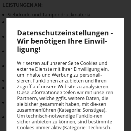
LEIS­TUNGEN AN:
Siebdruck- und Tampondruckmaterial
Siebspanndienst und komplette
Siebdruckschablonenfertigung
Daten­schutz­ein­stel­lungen -
Vertrieb von Siebdruckmaschinen, auch
Wir benötigen Ihre Einwil­
Sondermaschinen
ligung!
Farbmischservice nach den von Ihnen vorgegebenen
Druckparametern
Wir setzen auf unserer Seite Cookies und
mobiles Spektralfotometer, mit dem wir direkt bei
externe Dienste mit Ihrer Einwil­ligung ein,
Ihnen vor Ort Farben einmessen können.
um Inhalte und Werbung zu perso­na­li­
Werbetechnik- und Digitaldruckmaterial
sieren, Funktionen anzubieten und Ihren
Zugriff auf unsere Website zu analysieren.
selbstklebende Folien und alle Medien für den
Diese Infor­ma­tionen teilen wir mit unse-ren
Digitaldruck
Partnern, welche ggfls. weitere Daten, die
Großformatdrucker, Schneideplotter, Laminatoren
sie bisher gesammelt haben, mit die-sen
uvm. für Werbetechnik & Digitaldruck
zusam­men­führen (Kategorie: Sonstiges).
Um technisch-notwendige Funktio-nen
ausführliche Beratung und Schulungen bei Ihnen vor
sicher anbieten zu können, sind bestimmte
Ort oder in unseren Räumen
Cookies immer aktiv (Kategorie: Technisch-