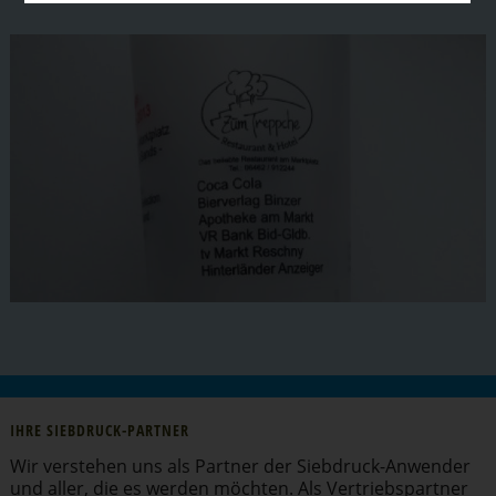
IHRE SIEBDRUCK-PARTNER
Wir verstehen uns als Partner der Siebdruck-Anwender
und aller, die es werden möchten. Als Vertriebs­partner