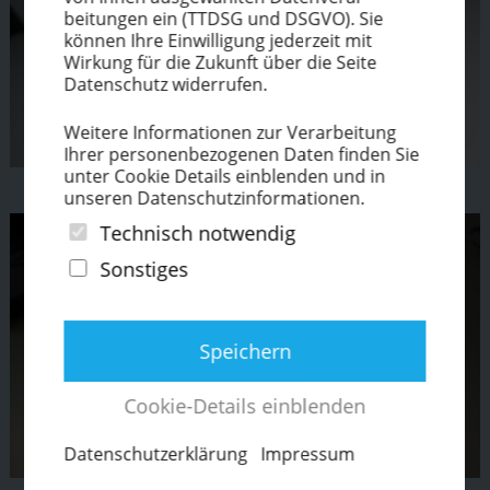
beitungen ein (TTDSG und DSGVO). Sie
können Ihre Einwil­ligung jederzeit mit
Wirkung für die Zukunft über die Seite
Datenschutz widerrufen.
Weitere Infor­ma­tionen zur Verar­beitung
Ihrer perso­nen­be­zo­genen Daten finden Sie
unter Cookie Details einblenden und in
unseren Daten­schutz­in­for­ma­tionen.
Technisch notwendig
Sonstiges
Speichern
Cookie-Details einblenden
Daten­schut­z­er­klärung
Impressum