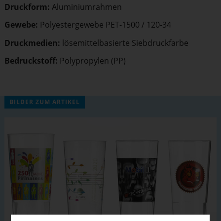
Druckform:
Alumi­ni­um­rahmen
Gewebe:
Polyes­ter­gewebe PET-1500 / 120-34
Druckmedien:
lösemit­tel­ba­sierte Siebdruck­farbe
Bedruck­stoff:
Polypro­pylen (PP)
BILDER ZUM ARTIKEL