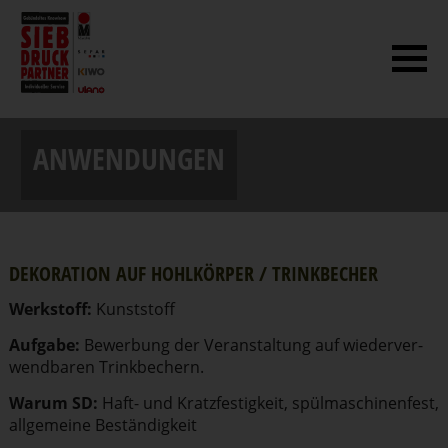
ANWENDUNGEN
DEKORATION AUF HOHLKÖRPER / TRINKBECHER
Werkstoff:
Kunststoff
Aufgabe:
Bewerbung der Veran­staltung auf wieder­ver­
wend­baren Trink­be­chern.
Warum SD:
Haft- und Kratz­fes­tigkeit, spülma­schi­nenfest,
allgemeine Bestän­digkeit