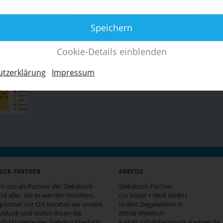
Speichern
Cookie-Details einblenden
t­z­er­klärung
Impressum
RUCK-PARTNER
ADRESSE
n uns als Partner der Siebdruck-
Siebdruck-Partner
d aller, die es werden möchten.
c/o Kissel + Wolf GmbH
s­partner vor Ort beraten wir unsere
In den Ziegel­wiesen 6
iduell und stellen ihnen die
69168 Wiesloch
ukt­pa­lette des Siebdruck­be­darfs
E-Mail:
info
@​Siebdruck-​Partner.​de