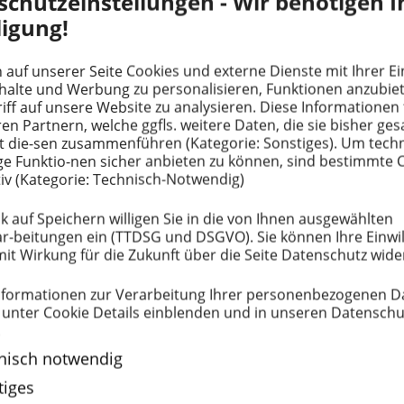
schutz­ein­stel­lungen - Wir benötigen I
uck­farbe entwickelt, die als
erste offiziell als migra­
ligung!
unststoffe bestätigt wurde.
 Lebens­mittel-Verpa­ckungen und wie Sie maximale
 auf unserer Seite Cookies und externe Dienste mit Ihrer Ein
kung von PE/PP-Kunst­stoffen gewinnen, finden Sie bei
nhalte und Werbung zu perso­na­li­sieren, Funktionen anzubi
iff auf unsere Website zu analysieren. Diese Infor­ma­tionen 
ren Partnern, welche ggfls. weitere Daten, die sie bisher g
 Drinking Bottles"
t die-sen zusam­men­führen (Kategorie: Sonstiges). Um tech
e Funktio-nen sicher anbieten zu können, sind bestimmte 
iv (Kategorie: Technisch-Notwendig)
k auf Speichern willigen Sie in die von Ihnen ausge­wählten
r-beitungen ein (TTDSG und DSGVO). Sie können Ihre Einwil
mit Wirkung für die Zukunft über die Seite Datenschutz wide
for­ma­tionen zur Verar­beitung Ihrer perso­nen­be­zo­genen 
 unter Cookie Details einblenden und in unseren Daten­schutz
.
nisch notwendig
tiges