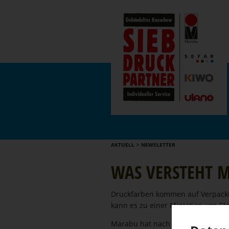
>
AKTUELL
NEWSLETTER
WAS VERSTEHT 
Druckfarben kommen auf Verpa­cku
kann es zu einer Migration von St
Marabu hat nach den strengen, gül