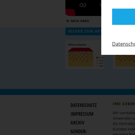
NACH OBEN
BILDER ZUM ARTIKEL
Daten­schu
IHRE SIEBD
DATENSCHUTZ
Wir verstehe
IMPRESSUM
Anwender un
ARCHIV
Als Vertrieb
Kunden indiv
GENDER-
gesamte Prod