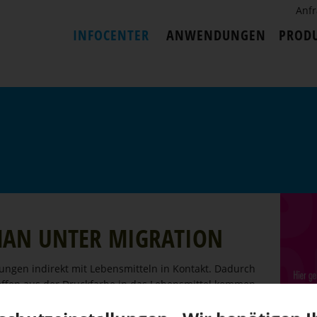
Anf
INFOCENTER
ANWENDUNGEN
PROD
MAN UNTER MIGRATION
ngen indirekt mit Lebens­mitteln in Kontakt. Dadurch
offen aus der Druckfarbe in das Lebens­mittel kommen.
tigen Vorgaben für Lebens­mittel-Verpa­ckungen die