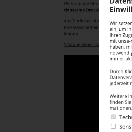
Daten­
UV-härtende Ultra Pack UVFP Siebdr
Einwil­
ti­onsarme Druckfarbe
für PE/PP-K
Ausführ­liches über Migration bei
Wir setzen
Prozess­si­cherheit bei der Bedruc
ein, um I
Marabu
.
Ihren Zugr
mit unse-
Youtube Video "Screen Printing on
haben, mi
notwendig
immer akt
Durch Klic
Datenvera
jederzeit 
Weitere In
finden Sie
ma­tionen
Tech
Sons