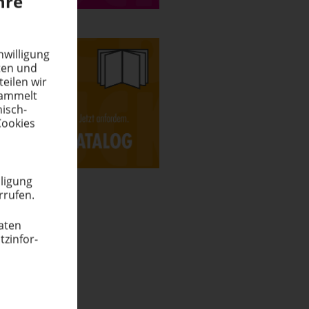
hre
wil­ligung
eten und
teilen wir
esammelt
nisch-
Cookies
­ligung
rrufen.
Daten
­in­for­