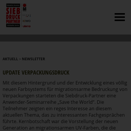
AKTUELL
>
NEWSLETTER
UPDATE VERPA­CKUNGS­DRUCK
Mit diesem Hintergrund und der Entwicklung eines völlig
neuen Farbsystems für migra­ti­onsarme Bedruckung von
Verpa­ckungen starteten die Siebdruck-Partner eine
Anwender-Seminar­reihe „Save the World“. Die
Teilnehmer zeigten ein reges Interesse an diesem
aktuellen Thema, das zu inter­es­santen Fachge­sprächen
führte. Kernbot­schaft war die Vorstellung der neuen
Generation an migra­ti­ons­armen UV-Farben, die die