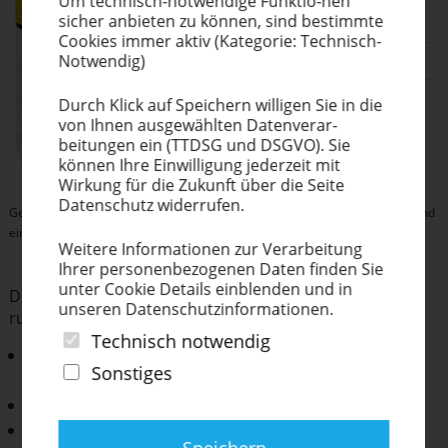
Um technisch-notwendige Funktio-nen
sicher anbieten zu können, sind bestimmte
Cookies immer aktiv (Kategorie: Technisch-
Notwendig)
Durch Klick auf Speichern willigen Sie in die
von Ihnen ausge­wählten Datenverar-
beitungen ein (TTDSG und DSGVO). Sie
können Ihre Einwil­ligung jederzeit mit
Wirkung für die Zukunft über die Seite
Datenschutz widerrufen.
Gegenüberstellung der Migrationsanalyse für Acrylate anhand der UVFP und
einer anderen, heute marktüblichen, migrationsarmen UV-Farbe
Weitere Infor­ma­tionen zur Verar­beitung
Ihrer perso­nen­be­zo­genen Daten finden Sie
unter Cookie Details einblenden und in
Die UVFP entspricht folgenden Regularien/ Anfor­de­
unseren Daten­schutz­in­for­ma­tionen.
rungen:
Technisch notwendig
„EuPIA Suitability List of Photo-Initiators for Low
Sonstiges
Migration UV Printing Inks and Varnishes“, Teil 1A
Nestlé Guidiance Note on Packiging Inks
Pigmente entsprechen der Resolution AP (89)1