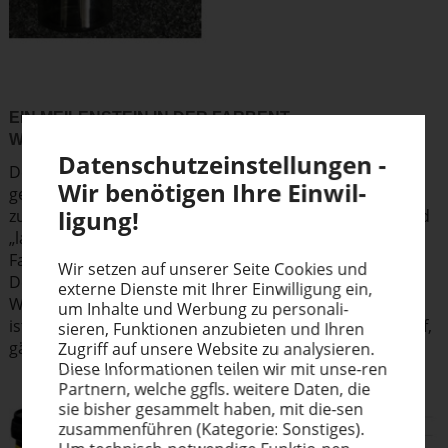
EIN MEILENSTEIN IN DER FARBENT­
WICKLUNG:
FARBSERIE ULTRA PACK UVFP
Daten­schutz­ein­stel­lungen -
Dem Siebdruck-Partner Marabu ist es nun dieses Jahr
Wir benötigen Ihre Einwil­
gelungen, eine serienreife UV-härtende Siebdruck­farbe
ligung!
zu entwickeln, die migra­ti­onsarme Photo­initia­toren und
„langkettige“ Monomere in einer Rezeptur vereint. Die
Farbserie Ultra Pack UVFP ist in 13 Bunttönen plus
Wir setzen auf unserer Seite Cookies und
Deckweiß, Deckschwarz und Lack ab sofort verfügbar.
externe Dienste mit Ihrer Einwil­ligung ein,
Weiterhin ist die Farbe hochglänzend, hochreaktiv und
um Inhalte und Werbung zu perso­na­li­
ist wie gewohnt beständig gegen Wasser, Wasserdampf,
sieren, Funktionen anzubieten und Ihren
gängige Füllgüter und Chemikalien.
Zugriff auf unsere Website zu analysieren.
Diese Infor­ma­tionen teilen wir mit unse-ren
Partnern, welche ggfls. weitere Daten, die
sie bisher gesammelt haben, mit die-sen
zusam­men­führen (Kategorie: Sonstiges).