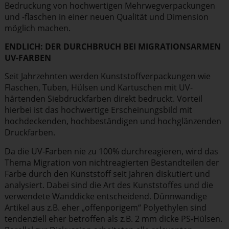
Bedruckung von hochwer­tigen Mehrweg­ver­pa­ckungen
und -flaschen in einer neuen Qualität und Dimension
möglich machen.
ENDLICH: DER DURCHBRUCH
BEI MIGRA­TI­ONS­ARMEN
UV-FARBEN
Seit Jahrzehnten werden Kunst­stoff­ver­pa­ckungen wie
Flaschen, Tuben, Hülsen und Kartuschen mit UV-
härtenden Siebdruck­farben direkt bedruckt. Vorteil
hierbei ist das hochwertige Erschei­nungsbild mit
hochde­ckenden, hochbe­stän­digen und hochglän­zenden
Druckfarben.
Da die UV-Farben nie zu 100% durch­re­agieren, wird das
Thema Migration von nichtre­agierten Bestand­teilen der
Farbe durch den Kunststoff seit Jahren diskutiert und
analysiert. Dabei sind die Art des Kunst­stoffes und die
verwendete Wanddicke entscheidend. Dünnwandige
Artikel aus z.B. eher „offen­po­rigem“ Polyethylen sind
tendenziell eher betroffen als z.B. 2 mm dicke PS-Hülsen.