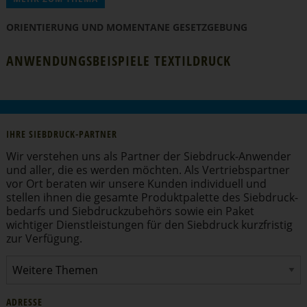
ORIEN­TIERUNG UND MOMENTANE GESETZ­GEBUNG
ANWEN­DUNGS­BEI­SPIELE TEXTILDRUCK
IHRE SIEBDRUCK-PARTNER
Wir verstehen uns als Partner der Siebdruck-Anwender
und aller, die es werden möchten. Als Vertriebs­partner
vor Ort beraten wir unsere Kunden individuell und
stellen ihnen die gesamte Produkt­pa­lette des Siebdruck­
be­darfs und Siebdruck­zu­behörs sowie ein Paket
wichtiger Dienst­leis­tungen für den Siebdruck kurzfristig
zur Verfügung.
ADRESSE