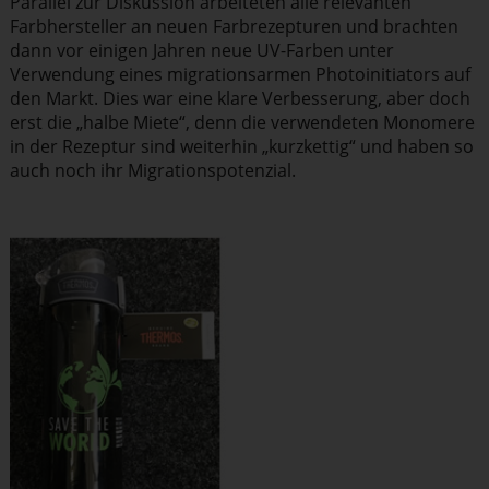
Parallel zur Diskussion arbeiteten alle relevanten
Farbher­steller an neuen Farbre­zep­turen und brachten
dann vor einigen Jahren neue UV-Farben unter
Verwendung eines migra­ti­ons­armen Photo­initiators auf
den Markt. Dies war eine klare Verbes­serung, aber doch
erst die „halbe Miete“, denn die verwendeten Monomere
in der Rezeptur sind weiterhin „kurzkettig“ und haben so
auch noch ihr Migra­ti­ons­po­tenzial.